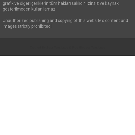
grafik ve diğer içeriklerin tüm hakları saklıdır. İzinsiz ve kaynak
gösterilmeden kullanılamaz.
Unauthorized publishing and copying of this website's content and
images strictly prohibited!
Created By
Sora Templates
&
Free Blogger Templates