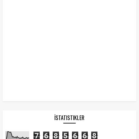
İSTATISTIKLER
7
6
8
5
6
6
8