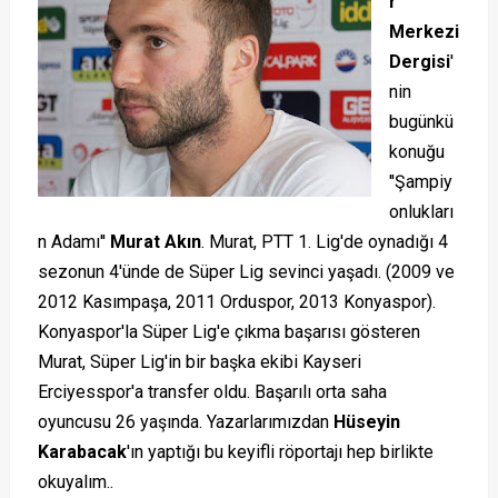
r
Merkezi
Dergisi
'
nin
bugünkü
konuğu
''Şampiy
onlukları
n Adamı''
Murat Akın
. Murat, PTT 1. Lig'de oynadığı 4
sezonun 4'ünde de Süper Lig sevinci yaşadı. (2009 ve
2012 Kasımpaşa, 2011 Orduspor, 2013 Konyaspor).
Konyaspor'la Süper Lig'e çıkma başarısı gösteren
Murat, Süper Lig'in bir başka ekibi Kayseri
Erciyesspor'a transfer oldu. Başarılı orta saha
oyuncusu 26 yaşında. Yazarlarımızdan
Hüseyin
Karabacak
'ın yaptığı bu keyifli röportajı hep birlikte
okuyalım..