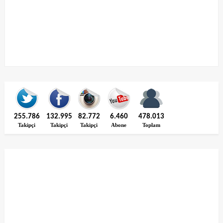
255.786
132.995
82.772
6.460
478.013
Takipçi
Takipçi
Takipçi
Abone
Toplam