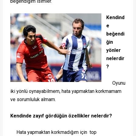
beğendiğim isimler.
Kendind
e
beğendi
ğin
yönler
nelerdir
?
Oyunu
iki yönlü oynayabilmem, hata yapmaktan korkmamam
ve sorumluluk almam.
Kendinde zayıf gördüğün özellikler nelerdir?
Hata yapmaktan korkmadığım için top