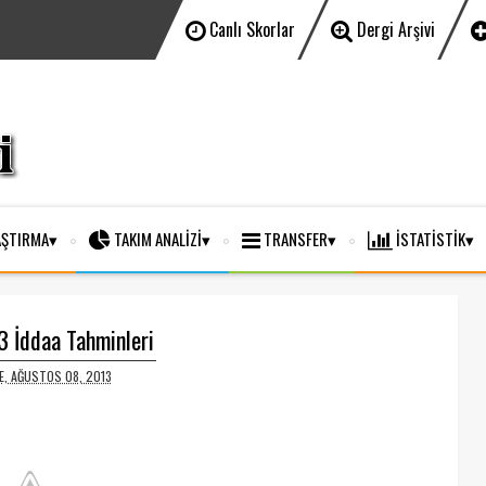
Canlı Skorlar
Dergi Arşivi
ŞTIRMA
TAKIM ANALİZİ
TRANSFER
İSTATİSTİK
 İddaa Tahminleri
, AĞUSTOS 08, 2013