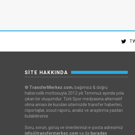
TW
SİTE HAKKINDA
⚽
TransferMerkez.com
, bağımsız & doğru
habercelik mottosuyla 2012 yılı Temmuz ayında yola
çıkan bir oluşumdur. Türk Spor medyasına alternatif
olma amacı ile kurulan sitemizde transfer haberleri,
röportajlar, scout raporu, analiz ve araştırma yazıları
bulabilirsiniz.
Soru, sorun, görüş ve önerilerinizi e-posta adresimiz
info@transfermerkez.com
ya da
buradan