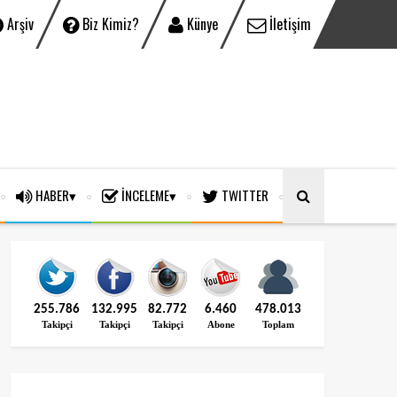
Arşiv
Biz Kimiz?
Künye
İletişim
HABER
İNCELEME
TWITTER
255.786
132.995
82.772
6.460
478.013
Takipçi
Takipçi
Takipçi
Abone
Toplam