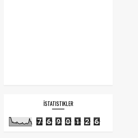
İSTATISTIKLER
7
6
9
0
1
2
6