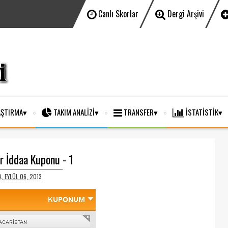
Canlı Skorlar
Dergi Arşivi
ŞTIRMA
TAKIM ANALİZİ
TRANSFER
İSTATİSTİK
ar İddaa Kuponu - 1
, EYLÜL 06, 2013