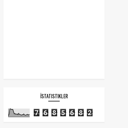
İSTATISTIKLER
7
6
8
5
6
8
2