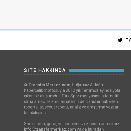
TW
SİTE HAKKINDA
⚽
TransferMerkez.com
, bağımsız & doğru
habercelik mottosuyla 2012 yılı Temmuz ayında yola
çıkan bir oluşumdur. Türk Spor medyasına alternatif
olma amacı ile kurulan sitemizde transfer haberleri,
röportajlar, scout raporu, analiz ve araştırma yazıları
bulabilirsiniz.
Soru, sorun, görüş ve önerilerinizi e-posta adresimiz
info@transfermerkez.com
ya da
buradan