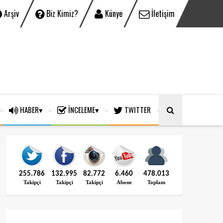
Arşiv
Biz Kimiz?
Künye
İletişim
HABER
İNCELEME
TWITTER
255.786
132.995
82.772
6.460
478.013
Takipçi
Takipçi
Takipçi
Abone
Toplam