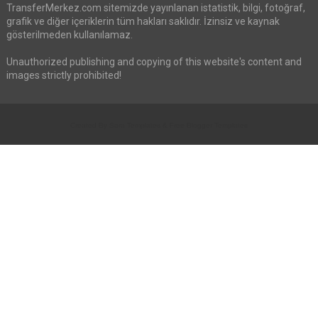
TransferMerkez.com sitemizde yayınlanan istatistik, bilgi, fotoğraf,
grafik ve diğer içeriklerin tüm hakları saklıdır. İzinsiz ve kaynak
gösterilmeden kullanılamaz.
Unauthorized publishing and copying of this website's content and
images strictly prohibited!
Created By
Sora Templates
&
Free Blogger Templates