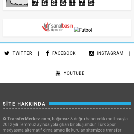
7
6
8
6
1
7
5
TWITTER
FACEBOOK
INSTAGRAM
YOUTUBE
SİTE HAKKINDA
⚽
TransferMerkez.com
, bağımsız & doğru habercelik mottosuyla
2012 yılı Temmuz ayında yola çıkan bir oluşumdur. Türk Spor
medyasına alternatif olma amacı ile kurulan sitemizde transfer