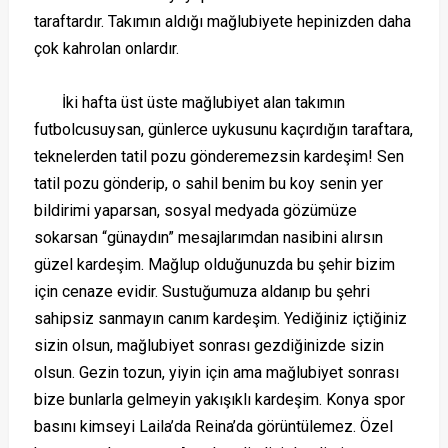
taraftardır. Takımın aldığı mağlubiyete hepinizden daha
çok kahrolan onlardır.
İki hafta üst üste mağlubiyet alan takımın
futbolcusuysan, günlerce uykusunu kaçırdığın taraftara,
teknelerden tatil pozu gönderemezsin kardeşim! Sen
tatil pozu gönderip, o sahil benim bu koy senin yer
bildirimi yaparsan, sosyal medyada gözümüze
sokarsan “günaydın” mesajlarımdan nasibini alırsın
güzel kardeşim. Mağlup olduğunuzda bu şehir bizim
için cenaze evidir. Sustuğumuza aldanıp bu şehri
sahipsiz sanmayın canım kardeşim. Yediğiniz içtiğiniz
sizin olsun, mağlubiyet sonrası gezdiğinizde sizin
olsun. Gezin tozun, yiyin için ama mağlubiyet sonrası
bize bunlarla gelmeyin yakışıklı kardeşim.
Konya spor
basını kimseyi Laila’da Reina’da görüntülemez. Özel