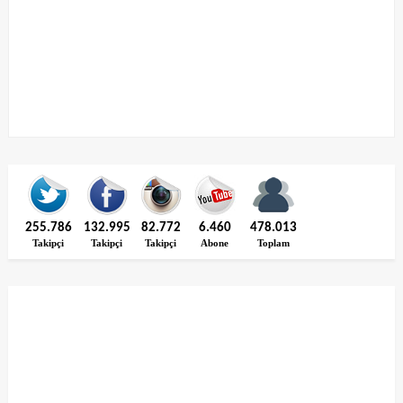
255.786
132.995
82.772
6.460
478.013
Takipçi
Takipçi
Takipçi
Abone
Toplam