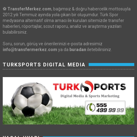
⚽
TransferMerkez.com
, bağımsız & doğru habercelik mottosuyla
2012 yılı Temmuz ayında yola çıkan bir oluşumdur. Türk Spor
medyasına alternatif olma amacı ile kurulan sitemizde transfer
haberleri, röportajlar, scout raporu, analiz ve araştırma yazıları
bulabilirsiniz.
Soru, sorun, görüş ve önerilerinizi e-posta adresimiz
info@transfermerkez.com
ya da
buradan
iletebilirsiniz.
TURKSPORTS DIGITAL MEDIA