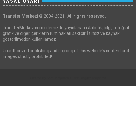
YASAL UYARI
Transfer Merkezi
© 2004-2021 |
All rights reserved.
TransferMerkez.com sitemizde yayınlanan istatistik, bilgi, fotoğraf,
grafik ve diğer içeriklerin tüm hakları saklıdır. İzinsiz ve kaynak
gösterilmeden kullanılamaz.
Unauthorized publishing and copying of this website's content and
images strictly prohibited!
Created By
Sora Templates
&
Free Blogger Templates