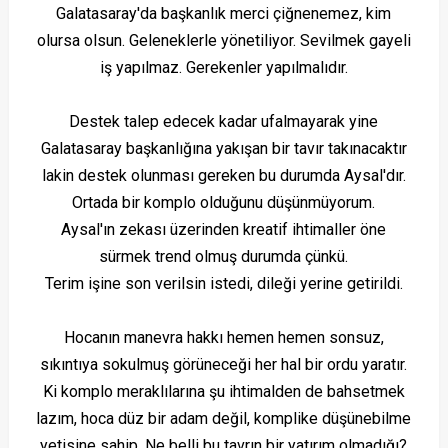
Galatasaray'da başkanlık merci çiğnenemez, kim
olursa olsun. Geleneklerle yönetiliyor. Sevilmek gayeli
iş yapılmaz. Gerekenler yapılmalıdır.
Destek talep edecek kadar ufalmayarak yine
Galatasaray başkanlığına yakışan bir tavır takınacaktır
lakin destek olunması gereken bu durumda Aysal'dır.
Ortada bir komplo olduğunu düşünmüyorum.
Aysal'ın zekası üzerinden kreatif ihtimaller öne
sürmek trend olmuş durumda çünkü.
Terim işine son verilsin istedi, dileği yerine getirildi.
Hocanın manevra hakkı hemen hemen sonsuz,
sıkıntıya sokulmuş görüneceği her hal bir ordu yaratır.
Ki komplo meraklılarına şu ihtimalden de bahsetmek
lazım, hoca düz bir adam değil, komplike düşünebilme
yetisine sahip. Ne belli bu tavrın bir yatırım olmadığı?