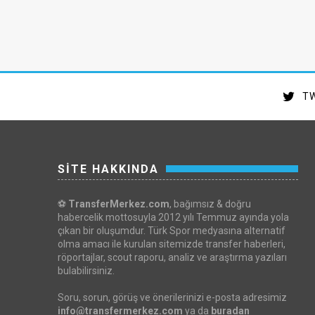
TW
SİTE HAKKINDA
⚽
TransferMerkez.com
, bağımsız & doğru
habercelik mottosuyla 2012 yılı Temmuz ayında yola
çıkan bir oluşumdur. Türk Spor medyasına alternatif
olma amacı ile kurulan sitemizde transfer haberleri,
röportajlar, scout raporu, analiz ve araştırma yazıları
bulabilirsiniz.
Soru, sorun, görüş ve önerilerinizi e-posta adresimiz
info@transfermerkez.com
ya da
buradan