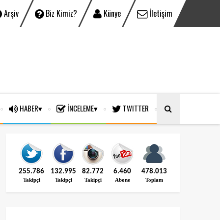
Arşiv
Biz Kimiz?
Künye
İletişim
HABER
İNCELEME
TWITTER
255.786
132.995
82.772
6.460
478.013
Takipçi
Takipçi
Takipçi
Abone
Toplam