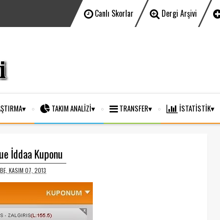
Canlı Skorlar
Dergi Arşivi
ŞTIRMA
TAKIM ANALİZİ
TRANSFER
İSTATİSTİK
ue İddaa Kuponu
BE, KASIM 07, 2013