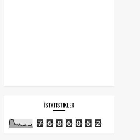
İSTATISTIKLER
7
6
8
6
0
5
2