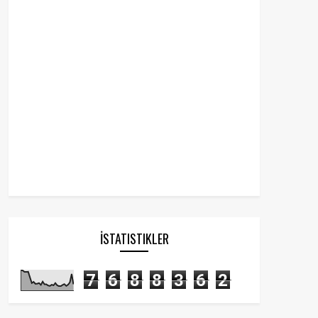
İSTATISTIKLER
7
6
8
8
3
6
2