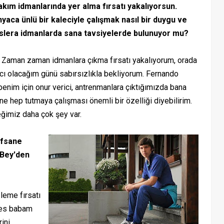
akım idmanlarında yer alma fırsatı yakalıyorsun.
yaca ünlü bir kaleciyle çalışmak nasıl bir duygu ve
lera idmanlarda sana tavsiyelerde bulunuyor mu?
an zaman idmanlara çıkma fırsatı yakalıyorum, orada
ıcı olacağım günü sabırsızlıkla bekliyorum. Fernando
benim için onur verici, antrenmanlara çıktığımızda bana
ne hep tutmaya çalışması önemli bir özelliği diyebilirim.
eğimiz daha çok şey var.
efsane
 Bey'den
eme fırsatı
kes babam
rini