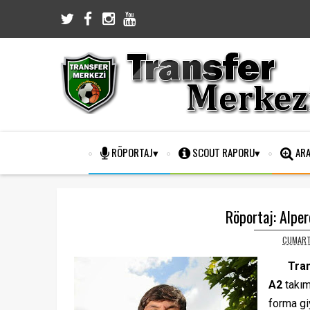
RÖPORTAJ
SCOUT RAPORU
ARA
Röportaj: Alper
CUMARTE
Tra
A2
takım
forma g