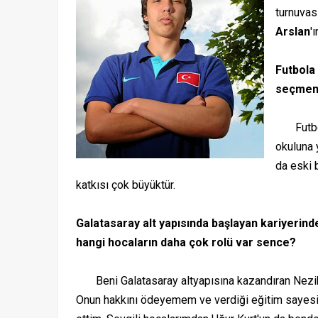
turnuva
Arslan
'
Futbola 
seçmend
Futbola
okuluna 
da eski 
katkısı çok büyüktür.
Galatasaray alt yapısında başlayan kariyerind
hangi hocaların daha çok rolü var sence?
Beni Galatasaray altyapısına kazandıran Nezih 
Onun hakkını ödeyemem ve verdiği eğitim sayesi