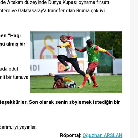
ride A takım düzeyinde Dünya Kupası oynama fırsatı
ero ve Galatasaray'a transfer olan Bruma çok iyi
en ''Hagi
nü almış bir
vada ödül
li bir turnuva
 teşekkürler. Son olarak senin söylemek istediğin bir
im, iyi yayınlar..
Röportaj:
Oğuzhan ARSLAN