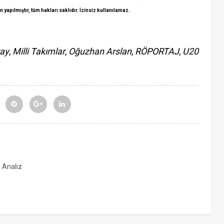
n yapılmıştır, tüm hakları sakl
ıdır. İ
zinsiz
kullanılamaz.
ray
,
Milli Takımlar
,
Oğuzhan Arslan
,
RÖPORTAJ
,
U20
, Analiz