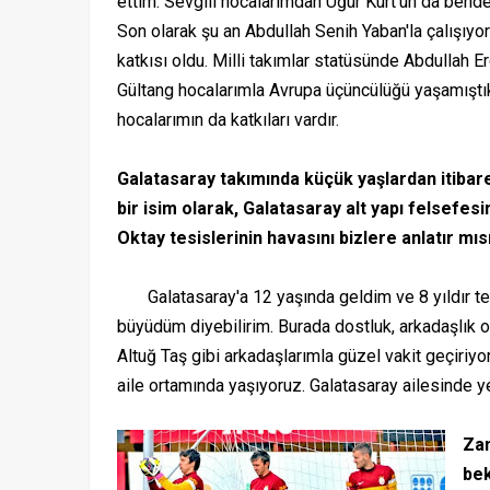
ettim. Sevgili hocalarımdan Uğur Kurt'un da bend
Son olarak şu an Abdullah Senih Yaban'la çalışıyo
katkısı oldu. Milli takımlar statüsünde Abdullah 
Gültang hocalarımla Avrupa üçüncülüğü yaşamıştık
hocalarımın da katkıları vardır.
Galatasaray takımında küçük yaşlardan itiba
bir isim olarak, Galatasaray alt yapı felsefesi
Oktay tesislerinin havasını bizlere anlatır mıs
Galatasaray'a 12 yaşında geldim ve 8 yıldır tesi
büyüdüm diyebilirim. Burada dostluk, arkadaşlık 
Altuğ Taş gibi arkadaşlarımla güzel vakit geçiriy
aile ortamında yaşıyoruz. Galatasaray ailesinde 
Zam
bek