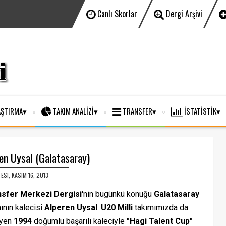
Canlı Skorlar
Dergi Arşivi
ŞTIRMA
TAKIM ANALİZİ
TRANSFER
İSTATİSTİK
en Uysal (Galatasaray)
SI, KASIM 16, 2013
nsfer Merkezi Dergisi
'nin bugünkü konuğu
Galatasaray
ının kalecisi
Alperen Uysal
.
U20 Milli
takımımızda da
iyen
1994
doğumlu başarılı kaleciyle
"Hagi Talent Cup"