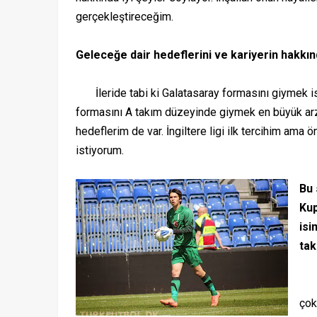
gerçekleştireceğim.
Geleceğe dair hedeflerini ve kariyerin hakkın
İleride tabi ki Galatasaray formasını giymek is
formasını A takım düzeyinde giymek en büyük arzu
hedeflerim de var. İngiltere ligi ilk tercihim ama 
istiyorum.
Bu 
Kup
isi
tak
Dün
çok