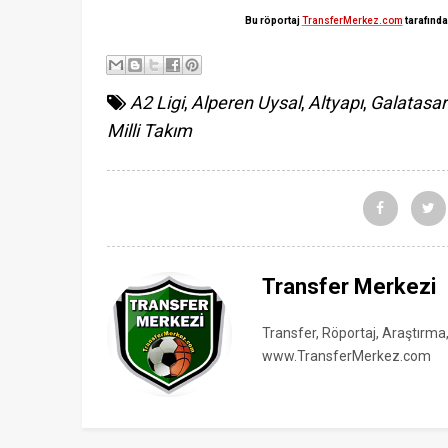
Bu röportaj
TransferMerkez.com
tarafında
A2 Ligi
,
Alperen Uysal
,
Altyapı
,
Galatasa
Milli Takım
Transfer Merkezi
Transfer, Röportaj, Araştırma
www.TransferMerkez.com