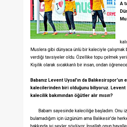
A t
Dün
Mus
Zam
kal
Muslera gibi dünyaca ünlü bir kaleciyle çalışmak 
verdiği tavsiyeler oldu. Özellike topu çelmek yeri
Kişilik olarak sıcakkanlı bir insan, ondan öğrenec
Babanız Levent Uysal'ın da Balıkesirspor'un 
kalecilerinden biri olduğunu biliyoruz. Levent
kalecilik bakımından öğütler alır mısın?
Babam sayesinde kaleciliğe başladım. Onu izl
bulamadığım için üzgünüm ama Balıkesir'de her
hakkında iyi şeyler söylüyor. İnşallah onun hayalle