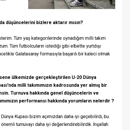
da düşüncelerini bizlere aktarır mısın?
terim. Tüm yaş kategorilerinde oynadığım milli takım
m. Tüm futbolcuların istediği gibi elbette yurtdışı
öncelikle Galatasaray formasıyla başarılı bir kaleci olmak
sene ülkemizde gerçekleştirilen U-20 Dünya
ası'nda milli takımımızın kadrosunda yer almış bir
msin. Turnuva hakkında genel düşüncelerin ve
ımımızın performansı hakkında yorumların nelerdir ?
ya Kupası bizim açımızdan daha iyi geçebilirdi, bu
 önemli turnuvayı daha iyi değerlendirebilirdik. İnşallah