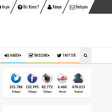
Arşiv
Biz Kimiz?
Künye
İletişim
HABER
İNCELEME
TWITTER
255.786
132.995
82.772
6.460
478.013
Takipçi
Takipçi
Takipçi
Abone
Toplam