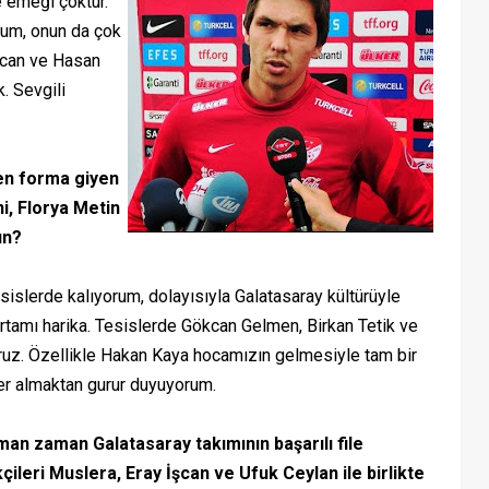
e emeği çoktur.
rum, onun da çok
Ercan ve Hasan
. Sevgili
ren forma giyen
ni, Florya Metin
ın?
slerde kalıyorum, dolayısıyla Galatasaray kültürüyle
ortamı harika. Tesislerde Gökcan Gelmen, Birkan Tetik ve
oruz. Özellikle Hakan Kaya hocamızın gelmesiyle tam bir
yer almaktan gurur duyuyorum.
an zaman Galatasaray takımının başarılı file
çileri Muslera, Eray İşcan ve Ufuk Ceylan ile birlikte