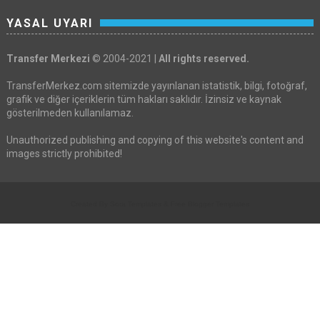
YASAL UYARI
Transfer Merkezi
© 2004-2021 |
All rights reserved.
TransferMerkez.com sitemizde yayınlanan istatistik, bilgi, fotoğraf,
grafik ve diğer içeriklerin tüm hakları saklıdır. İzinsiz ve kaynak
gösterilmeden kullanılamaz.
Unauthorized publishing and copying of this website's content and
images strictly prohibited!
Created By
Sora Templates
&
Free Blogger Templates