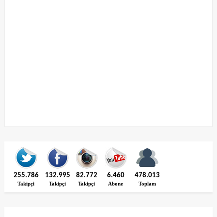
255.786
132.995
82.772
6.460
478.013
Takipçi
Takipçi
Takipçi
Abone
Toplam