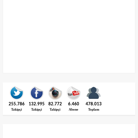
255.786
132.995
82.772
6.460
478.013
Takipçi
Takipçi
Takipçi
Abone
Toplam