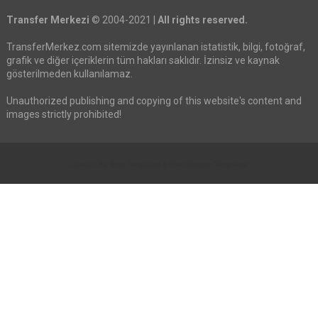
Transfer Merkezi
© 2004-2021 |
All rights reserved.
TransferMerkez.com sitemizde yayınlanan istatistik, bilgi, fotoğraf,
grafik ve diğer içeriklerin tüm hakları saklıdır. İzinsiz ve kaynak
gösterilmeden kullanılamaz.
Unauthorized publishing and copying of this website's content and
images strictly prohibited!
Created By
Sora Templates
&
Free Blogger Templates