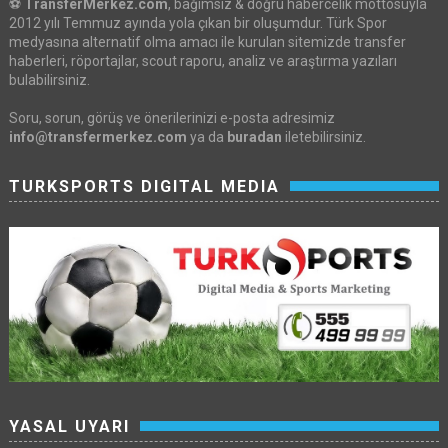
⚽
TransferMerkez.com
, bağımsız & doğru habercelik mottosuyla
2012 yılı Temmuz ayında yola çıkan bir oluşumdur. Türk Spor
medyasına alternatif olma amacı ile kurulan sitemizde transfer
haberleri, röportajlar, scout raporu, analiz ve araştırma yazıları
bulabilirsiniz.
Soru, sorun, görüş ve önerilerinizi e-posta adresimiz
info@transfermerkez.com
ya da
buradan
iletebilirsiniz.
TURKSPORTS DIGITAL MEDIA
YASAL UYARI