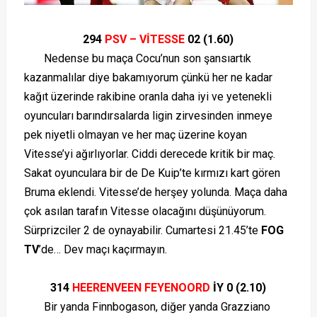
294
PSV – VİTESSE
02 (1.60)
Nedense bu maça Cocu’nun son şansıartık
kazanmalılar diye bakamıyorum çünkü her ne kadar
kağıt üzerinde rakibine oranla daha iyi ve yetenekli
oyuncuları barındırsalarda ligin zirvesinden inmeye
pek niyetli olmayan ve her maç üzerine koyan
Vitesse’yi ağırlıyorlar. Ciddi derecede kritik bir maç.
Sakat oyunculara bir de De Kuip’te kırmızı kart gören
Bruma eklendi. Vitesse’de herşey yolunda. Maça daha
çok asılan tarafın Vitesse olacağını düşünüyorum.
Sürprizciler 2 de oynayabilir. Cumartesi 21.45’te
FOG
TV
’de… Dev maçı kaçırmayın.
314
HEERENVEEN FEYENOORD
İY 0 (2.10)
Bir yanda Finnbogason, diğer yanda Grazziano