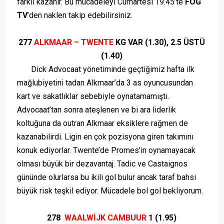
farklı kazanır. Bu mücadeleyi Cumartesi 19.45’te
FOG
TV
’den naklen takip edebilirsiniz.
277
ALKMAAR – TWENTE
KG VAR (1.30), 2.5 ÜSTÜ
(1.40)
Dick Advocaat yönetiminde geçtiğimiz hafta ilk
mağlubiyetini tadan Alkmaar’da 3 as oyuncusundan
kart ve sakatlıklar sebebiyle oynatamamıştı.
Advocaat’tan sonra ateşlenen ve bi ara liderlik
koltuğuna da outran Alkmaar eksiklere rağmen de
kazanabilirdi. Ligin en çok pozisyona giren takımını
konuk ediyorlar. Twente’de Promes’in oynamayacak
olması büyük bir dezavantaj. Tadic ve Castaignos
gününde olurlarsa bu ikili gol bulur ancak taraf bahsi
büyük risk teşkil ediyor. Mücadele bol gol bekliyorum.
278
WAALWİJK CAMBUUR
1 (1.95)