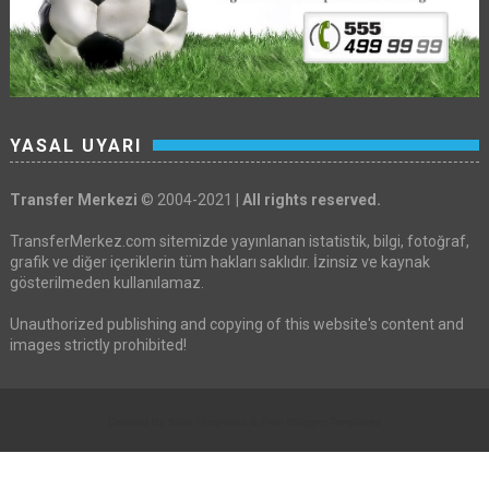
YASAL UYARI
Transfer Merkezi
© 2004-2021 |
All rights reserved.
TransferMerkez.com sitemizde yayınlanan istatistik, bilgi, fotoğraf,
grafik ve diğer içeriklerin tüm hakları saklıdır. İzinsiz ve kaynak
gösterilmeden kullanılamaz.
Unauthorized publishing and copying of this website's content and
images strictly prohibited!
Created By
Sora Templates
&
Free Blogger Templates