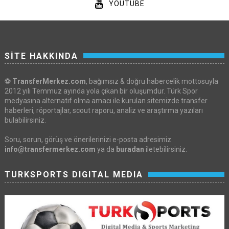
YOUTUBE
SİTE HAKKINDA
⚽
TransferMerkez.com
, bağımsız & doğru habercelik mottosuyla
2012 yılı Temmuz ayında yola çıkan bir oluşumdur. Türk Spor
medyasına alternatif olma amacı ile kurulan sitemizde transfer
haberleri, röportajlar, scout raporu, analiz ve araştırma yazıları
bulabilirsiniz.
Soru, sorun, görüş ve önerilerinizi e-posta adresimiz
info@transfermerkez.com
ya da
buradan
iletebilirsiniz.
TURKSPORTS DIGITAL MEDIA