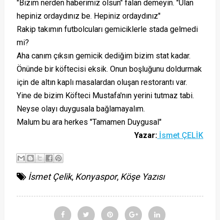
"Bizim nerden haberimiz olsun" falan demeyin. "Ulan
hepiniz ordaydınız be. Hepiniz ordaydınız"
Rakip takımın futbolcuları gemiciklerle stada gelmedi
mi?
Aha canım çıksın gemicik dediğim bizim stat kadar.
Önünde bir köftecisi eksik. Onun boşluğunu doldurmak
için de altın kaplı masalardan oluşan restorantı var.
Yine de bizim Köfteci Mustafa'nın yerini tutmaz tabi.
Neyse olayı duygusala bağlamayalım.
Malum bu ara herkes "Tamamen Duygusal"
Yazar:
İsmet ÇELİK
İsmet Çelik
,
Konyaspor
,
Köşe Yazısı