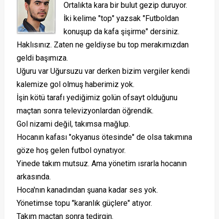
Ortalıkta kara bir bulut gezip duruyor.
İki kelime "top" yazsak "Futboldan
konuşup da kafa şişirme" dersiniz.
Haklısınız. Zaten ne geldiyse bu top merakımızdan
geldi başımıza.
Uğuru var Uğursuzu var derken bizim vergiler kendi
kalemize gol olmuş haberimiz yok.
İşin kötü tarafı yediğimiz golün ofsayt olduğunu
maçtan sonra televizyonlardan öğrendik.
Gol nizami değil, takımsa mağlup.
Hocanın kafası "okyanus ötesinde" de olsa takımına
göze hoş gelen futbol oynatıyor.
Yinede takım mutsuz. Ama yönetim ısrarla hocanın
arkasında.
Hoca'nın kanadından şuana kadar ses yok.
Yönetimse topu "karanlık güçlere" atıyor.
Takım maçtan sonra tedirgin.