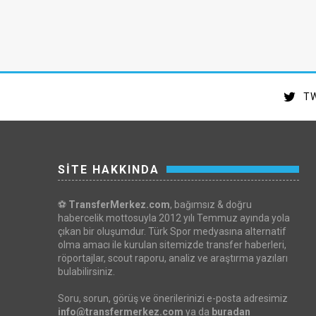
TW
SİTE HAKKINDA
⚽
TransferMerkez.com
, bağımsız & doğru
habercelik mottosuyla 2012 yılı Temmuz ayında yola
çıkan bir oluşumdur. Türk Spor medyasına alternatif
olma amacı ile kurulan sitemizde transfer haberleri,
röportajlar, scout raporu, analiz ve araştırma yazıları
bulabilirsiniz.
Soru, sorun, görüş ve önerilerinizi e-posta adresimiz
info@transfermerkez.com
ya da
buradan