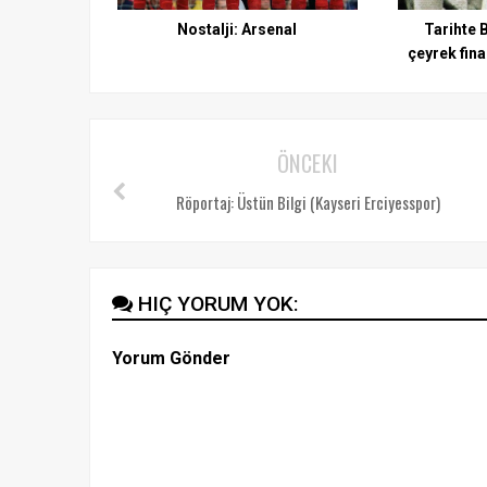
Nostalji: Arsenal
Tarihte 
çeyrek fina
ÖNCEKI
Röportaj: Üstün Bilgi (Kayseri Erciyesspor)
HIÇ YORUM YOK:
Yorum Gönder