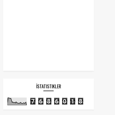
İSTATISTIKLER
7
6
8
6
0
1
8