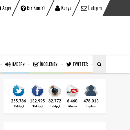
Arşiv
Biz Kimiz?
Künye
İletişim
HABER
İNCELEME
TWITTER
255.786
132.995
82.772
6.460
478.013
Takipçi
Takipçi
Takipçi
Abone
Toplam