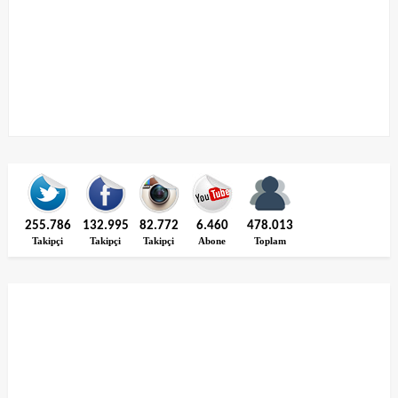
255.786
132.995
82.772
6.460
478.013
Takipçi
Takipçi
Takipçi
Abone
Toplam