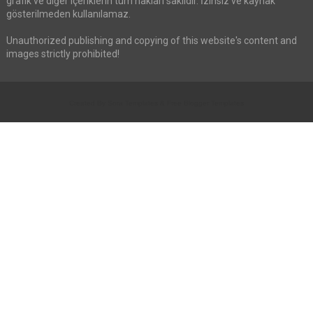
grafik ve diğer içeriklerin tüm hakları saklıdır. İzinsiz ve kaynak
gösterilmeden kullanılamaz.
Unauthorized publishing and copying of this website's content and
images strictly prohibited!
Created By
Sora Templates
&
Free Blogger Templates