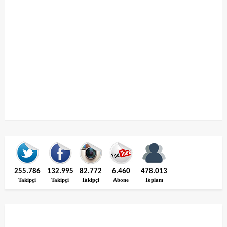
255.786
132.995
82.772
6.460
478.013
Takipçi
Takipçi
Takipçi
Abone
Toplam