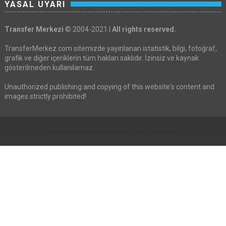
YASAL UYARI
Transfer Merkezi
© 2004-2021 |
All rights reserved.
TransferMerkez.com sitemizde yayınlanan istatistik, bilgi, fotoğraf,
grafik ve diğer içeriklerin tüm hakları saklıdır. İzinsiz ve kaynak
gösterilmeden kullanılamaz.
Unauthorized publishing and copying of this website's content and
images strictly prohibited!
Created By
Sora Templates
&
Free Blogger Templates