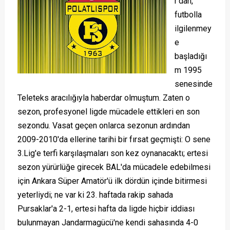
r'dan,
futbolla
ilgilenmey
e
başladığı
m 1995
senesinde
Teleteks aracılığıyla haberdar olmuştum. Zaten o
sezon, profesyonel ligde mücadele ettikleri en son
sezondu. Vasat geçen onlarca sezonun ardından
2009-2010'da ellerine tarihi bir fırsat geçmişti: O sene
3.Lig'e terfi karşılaşmaları son kez oynanacaktı; ertesi
sezon yürürlüğe girecek BAL'da mücadele edebilmesi
için Ankara Süper Amatör'ü ilk dördün içinde bitirmesi
yeterliydi; ne var ki 23. haftada rakip sahada
Pursaklar'a 2-1, ertesi hafta da ligde hiçbir iddiası
bulunmayan Jandarmagücü'ne kendi sahasında 4-0