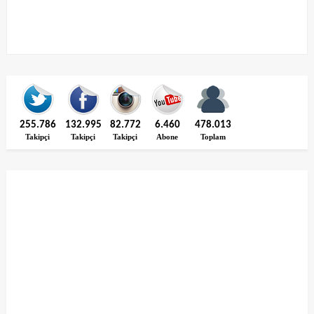
255.786
132.995
82.772
6.460
478.013
Takipçi
Takipçi
Takipçi
Abone
Toplam