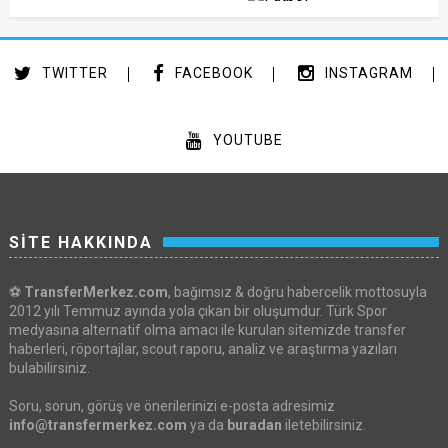
TWITTER
FACEBOOK
INSTAGRAM
YOUTUBE
SİTE HAKKINDA
⚽
TransferMerkez.com
, bağımsız & doğru habercelik mottosuyla
2012 yılı Temmuz ayında yola çıkan bir oluşumdur. Türk Spor
medyasına alternatif olma amacı ile kurulan sitemizde transfer
haberleri, röportajlar, scout raporu, analiz ve araştırma yazıları
bulabilirsiniz.
Soru, sorun, görüş ve önerilerinizi e-posta adresimiz
info@transfermerkez.com
ya da
buradan
iletebilirsiniz.