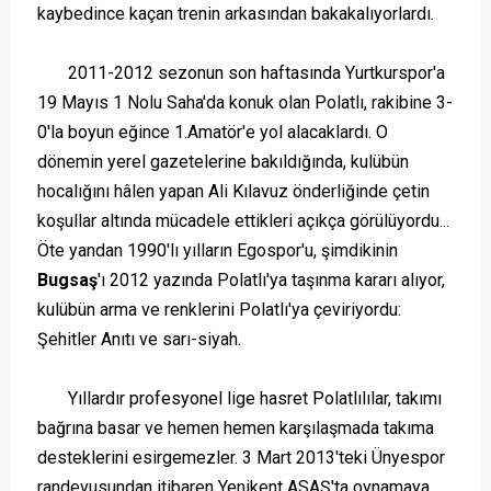
kaybedince kaçan trenin arkasından bakakalıyorlardı.
2011-2012 sezonun son haftasında Yurtkurspor'a
19 Mayıs 1 Nolu Saha'da konuk olan Polatlı, rakibine 3-
0'la boyun eğince 1.Amatör'e yol alacaklardı. O
dönemin yerel gazetelerine bakıldığında, kulübün
hocalığını hâlen yapan Ali Kılavuz önderliğinde çetin
koşullar altında mücadele ettikleri açıkça görülüyordu...
Öte yandan 1990'lı yılların Egospor'u, şimdikinin
Bugsaş
'ı 2012 yazında Polatlı'ya taşınma kararı alıyor,
kulübün arma ve renklerini Polatlı'ya çeviriyordu:
Şehitler Anıtı ve sarı-siyah.
Yıllardır profesyonel lige hasret Polatlılılar, takımı
bağrına basar ve hemen hemen karşılaşmada takıma
desteklerini esirgemezler. 3 Mart 2013'teki Ünyespor
randevusundan itibaren Yenikent ASAŞ'ta oynamaya