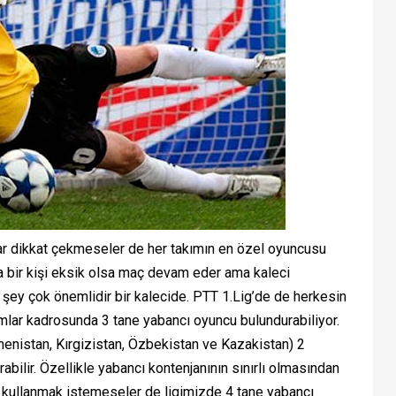
r dikkat çekmeseler de her takımın en özel oyuncusu
nda bir kişi eksik olsa maç devam eder ama kaleci
r şey çok önemlidir bir kalecide. PTT 1.Lig’de de herkesin
akımlar kadrosunda 3 tane yabancı oyuncu bulundurabiliyor.
enistan, Kırgizistan, Özbekistan ve Kazakistan) 2
abilir. Özellikle yabancı kontenjanının sınırlı olmasından
na kullanmak istemeseler de ligimizde 4 tane yabancı