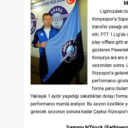
M
Ligimizdeki bir d
Konyaspor’a Süper
transfer yasağı al
etti. PTT 1.Lig’d
play-offlara gitti
gösteren Pawelek,
Konya’ya ara ara z
sezondan sonra ü
Rizespor’a gelere
performansı göster
forma şansı bulam
Yaklaşık 1 aydır yaşadığı sakatlıktan dolayı fo
performansı mumla aratıyor. Bu sezon özellikle ye
gelecek sezonun sonuna kadar Çaykur Rizespor’
Sammy N'Djock (Fethiyes