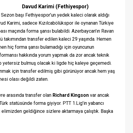
Davud
Karimi
(Fethiyespor)
on başı Fethiyespor’un yedek kaleci olarak aldığı
ud Karimi, sadece Kızılcabölükspor ile oynanan Türkiye
ası maçında forma şansı bulabildi. Azerbaycan'ın Ravan
ü takımından transfer edilen kaleci 29 yaşında. Hemen
en hiç forma şansı bulamadığı için oyuncunun
formansı hakkında yorum yapmak da zor ancak teknik
p yetersiz bulmuş olacak ki ligde hiç kaleye geçemedi.
lanmak için transfer edilmiş gibi görünüyor ancak hem yaş
esi olası değildi zaten.
vre arasında transfer olan
Richard Kingson
var ancak
Türk statüsünde forma giyiyor. PTT 1.Lig'in yabancı
nı elimizden geldiğince sizlere aktarmaya çalıştık. Başka