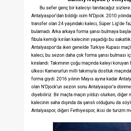
Bu sefer genç bir kaleciyi tanıtacağız sizlere
Antalyaspor’dan bildiği isim N'Djock. 2010 yılınd
transfer olan 24 yaşındaki kaleci, Süper Lig’de f
bulamadı. Arka arkaya forma şansı bulmaya başla
fibula kemiği kırılan kalecinin yaşadığı bu sakatlık
Antalyaspor’da iken genelde Türkiye Kupası maçl
kaleci, bu sezon daha çok forma şansı bulması iç
kiralandı. Takımının çoğu maçında kaleyi koruyan 
ülkesi Kamerun’un milli takımıyla dostluk maçında
forma giydi. 2016 yılının Mayıs ayına kadar Anta
olan N'Djock’un sezon sonu Antalyaspor’a dönmesi 
diyebiliriz. Bir maçta maçın yıldızı olurken, diğer 
kalecinin saha dışında da şanslı olduğunu da söyle
Antalyaspor, diğeri Fethiyespor, ikisi de turizm m