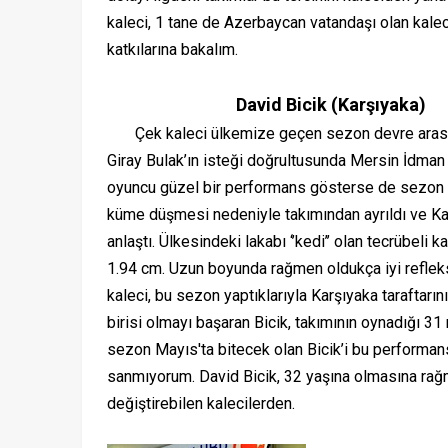
kaleci, 1 tane de Azerbaycan vatandaşı olan kaleci 
katkılarına bakalım.
David Bicik (Karşıyaka)
Çek kaleci ülkemize geçen sezon devre arası
Giray Bulak’ın isteği doğrultusunda Mersin İdman
oyuncu güzel bir performans gösterse de sezon 
küme düşmesi nedeniyle takımından ayrıldı ve Kar
anlaştı. Ülkesindeki lakabı ‘’kedi’’ olan tecrübeli k
1.94 cm. Uzun boyunda rağmen oldukça iyi refleks
kaleci, bu sezon yaptıklarıyla Karşıyaka taraftarın
birisi olmayı başaran Bicik, takımının oynadığı 
sezon Mayıs'ta bitecek olan Bicik’i bu performan
sanmıyorum. David Bicik, 32 yaşına olmasına rağme
değiştirebilen kalecilerden.