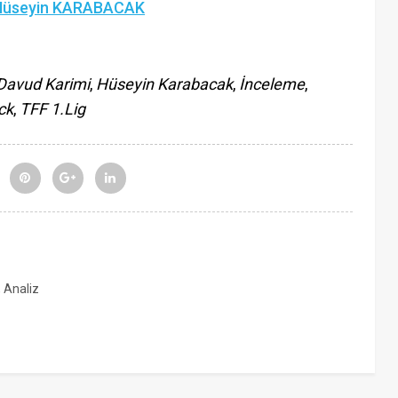
Hüseyin KARABACAK
Davud Karimi
,
Hüseyin Karabacak
,
İnceleme
,
ck
,
TFF 1.Lig
, Analiz