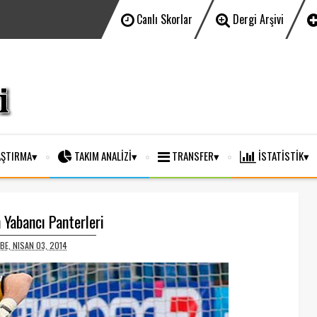
Canlı Skorlar
Dergi Arşivi
ŞTIRMA
TAKIM ANALİZİ
TRANSFER
İSTATİSTİK
n Yabancı Panterleri
BE, NISAN 03, 2014