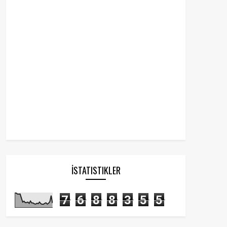
İSTATISTIKLER
7
6
8
8
3
5
5