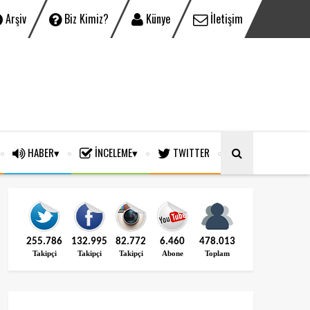
Arşiv
Biz Kimiz?
Künye
İletişim
HABER
İNCELEME
TWITTER
255.786
132.995
82.772
6.460
478.013
Takipçi
Takipçi
Takipçi
Abone
Toplam