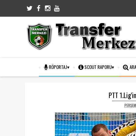
RÖPORTAJ
SCOUT RAPORU
ARA
PTT 1.Lig'i
PERŞEM