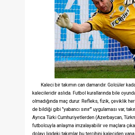
Kaleci bir takımın can damarıdır. Golcüler kada
kalecileridir aslıda. Futbol kurallarında bile oyu
olmadığında maç durur. Refleks, fizik, çeviklik he
de bildiği gibi "yabancı sınır"’ uygulaması var, t
Ayrıca Türki Cumhuriyetlerden (Azerbaycan, Türkm
futbolcuyla anlaşma imzalayabilir ve maçlara çıkar
dolayı ligdeki takımlar bu tercihini kaleciden ya