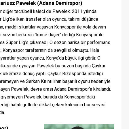
ariusz Pawelek (Adana Demirspor)
iğer tecrübeli kaleci de Pawelek. 2011 yılında
 Lig’de iken transfer olan oyuncu, takımı düşünce
an, maddi sıkıntılar yaşayan Konyaspor ile yola devam
e o sezon herkesin "küme düşer" dediği Konyaspor ile
 ama Süper Lig’e çıkamadı. O sezon harika bir performans
 Konyaspor taraftarının da sevgilisi olmuştu. Hala
iyaretler yapan oyuncu, Konya’da büyük ilgi görür. O
lkesinde oynayan Pawelek bu sezon başında Çaykur
k ülkemize dönüş yaptı. Çaykur Rizespor’da istediği
emeyen ve Serkan Kırıntılı'nın başarılı oyunu nedeniyle
ayan Pawelek, devre arası Adana Demirspor’a kiralandı.
rma giyemeyen Pawelek, burada da Konyaspor’daki
diği hatalı gollerle dikkat çeken kalecinin bonservisi
da.
por)