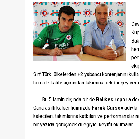
Sez
Dav
Kup
Bak
hem
per
eki
Sırf Türki ülkelerden +2 yabancı kontenjanını kul
hem de kalite açısından takımına pek bir şey verm
Bu 5 ismin dışında bir de
Balıkesirspor
'a de
Gana asıllı kaleci ligimizde
Faruk Gürsoy
adıyla 
kalecileri, takımlarına katkıları ve performansları
bir yazıda görüşmek dileğiyle, keyifli okumalar...