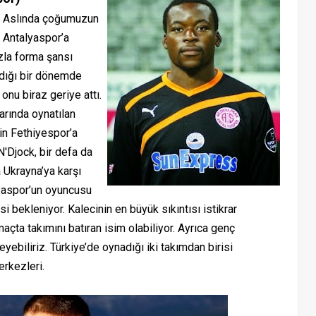
. Aslında çoğumuzun
a Antalyaspor’a
azla forma şansı
dığı bir dönemde
 onu biraz geriye attı.
arında oynatılan
in Fethiyespor’a
N'Djock, bir defa da
 Ukrayna’ya karşı
lyaspor’un oyuncusu
bekleniyor. Kalecinin en büyük sıkıntısı istikrar
maçta takımını batıran isim olabiliyor. Ayrıca genç
yebiliriz. Türkiye’de oynadığı iki takımdan birisi
erkezleri.