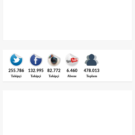
255.786
132.995
82.772
6.460
478.013
Takipçi
Takipçi
Takipçi
Abone
Toplam