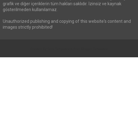
grafik ve diğer içeriklerin tüm hakları saklıdır. İzinsiz ve kaynak
gösterilmeden kullanılamaz.
Unauthorized publishing and copying of this website's content and
images strictly prohibited!
Created By
Sora Templates
&
Free Blogger Templates