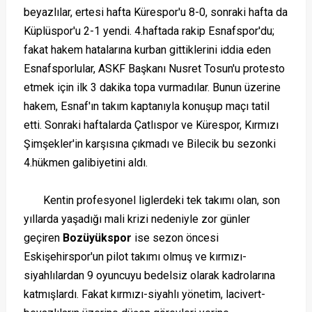
beyazlılar, ertesi hafta Kürespor'u 8-0, sonraki hafta da
Küplüspor'u 2-1 yendi. 4.haftada rakip Esnafspor'du;
fakat hakem hatalarına kurban gittiklerini iddia eden
Esnafsporlular, ASKF Başkanı Nusret Tosun'u protesto
etmek için ilk 3 dakika topa vurmadılar. Bunun üzerine
hakem, Esnaf'ın takım kaptanıyla konuşup maçı tatil
etti. Sonraki haftalarda Çatlıspor ve Kürespor, Kırmızı
Şimşekler'in karşısına çıkmadı ve Bilecik bu sezonki
4.hükmen galibiyetini aldı.
Kentin profesyonel liglerdeki tek takımı olan, son
yıllarda yaşadığı mali krizi nedeniyle zor günler
geçiren
Bozüyükspor
ise sezon öncesi
Eskişehirspor'un pilot takımı olmuş ve kırmızı-
siyahlılardan 9 oyuncuyu bedelsiz olarak kadrolarına
katmışlardı. Fakat kırmızı-siyahlı yönetim, lacivert-