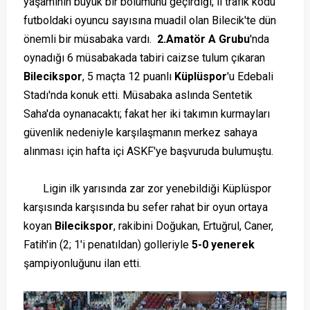
yaşamının büyük bir bölümünü geçirdiği, il trafik kodu
futboldaki oyuncu sayısına muadil olan Bilecik'te dün
önemli bir müsabaka vardı.
2.Amatör A Grubu
'nda
oynadığı 6 müsabakada tabiri caizse tulum çıkaran
Bilecikspor
, 5 maçta 12 puanlı
Küplüspor
'u Edebali
Stadı'nda konuk etti. Müsabaka aslında Sentetik
Saha'da oynanacaktı; fakat her iki takımın kurmayları
güvenlik nedeniyle karşılaşmanın merkez sahaya
alınması için hafta içi ASKF'ye başvuruda bulumuştu.
Ligin ilk yarısında zar zor yenebildiği Küplüspor
karşısında karşısında bu sefer rahat bir oyun ortaya
koyan
Bilecikspor
, rakibini Doğukan, Ertuğrul, Caner,
Fatih'in (2; 1'i penatıldan) golleriyle
5-0 yenerek
şampiyonluğunu ilan etti.