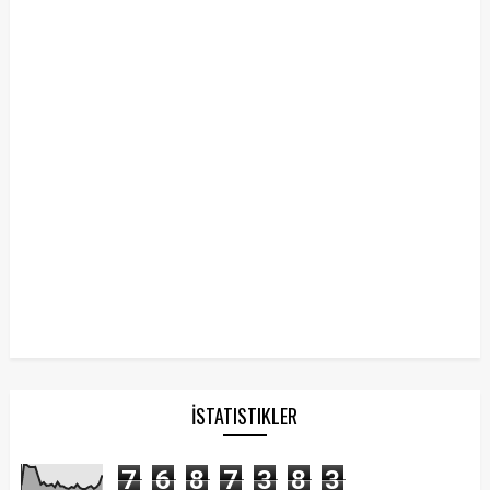
İSTATISTIKLER
7
6
8
7
3
8
3