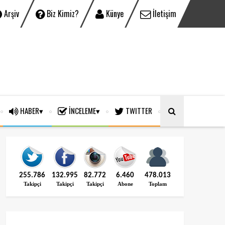
Arşiv
Biz Kimiz?
Künye
İletişim
HABER
İNCELEME
TWITTER
255.786
132.995
82.772
6.460
478.013
Takipçi
Takipçi
Takipçi
Abone
Toplam