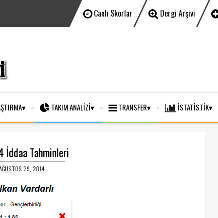
Canlı Skorlar
Dergi Arşivi
ŞTIRMA
TAKIM ANALİZİ
TRANSFER
İSTATİSTİK
 İddaa Tahminleri
AĞUSTOS 29, 2014