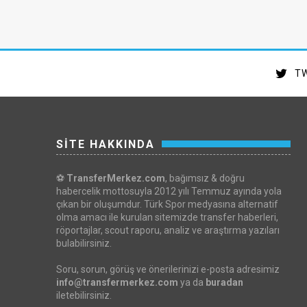
TW
SİTE HAKKINDA
⚽
TransferMerkez.com
, bağımsız & doğru
habercelik mottosuyla 2012 yılı Temmuz ayında yola
çıkan bir oluşumdur. Türk Spor medyasına alternatif
olma amacı ile kurulan sitemizde transfer haberleri,
röportajlar, scout raporu, analiz ve araştırma yazıları
bulabilirsiniz.
Soru, sorun, görüş ve önerilerinizi e-posta adresimiz
info@transfermerkez.com
ya da
buradan
iletebilirsiniz.