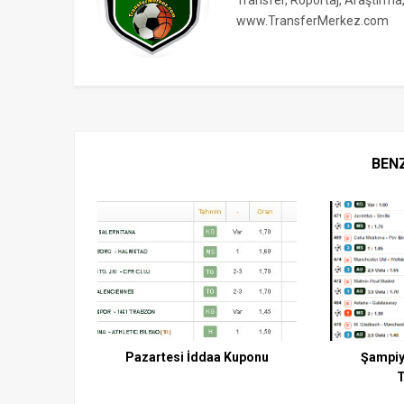
Transfer, Röportaj, Araştırma
www.TransferMerkez.com
BEN
Pazartesi İddaa Kuponu
Şampiy
T