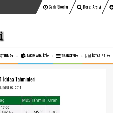
Canlı Skorlar
Dergi Arşivi
ŞTIRMA
TAKIM ANALİZİ
TRANSFER
İSTATİSTİK
 İddaa Tahminleri
, EYLÜL 07, 2014