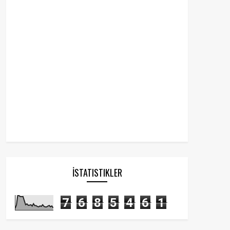
İSTATISTIKLER
7
6
8
5
4
6
1