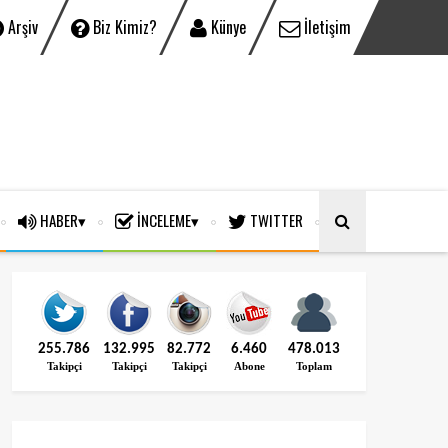
Arşiv
Biz Kimiz?
Künye
İletişim
HABER
İNCELEME
TWITTER
255.786
132.995
82.772
6.460
478.013
Takipçi
Takipçi
Takipçi
Abone
Toplam