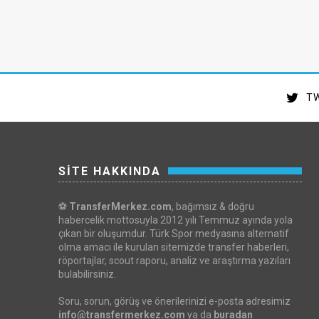
TW
SİTE HAKKINDA
⚽
TransferMerkez.com
, bağımsız & doğru
habercelik mottosuyla 2012 yılı Temmuz ayında yola
çıkan bir oluşumdur. Türk Spor medyasına alternatif
olma amacı ile kurulan sitemizde transfer haberleri,
röportajlar, scout raporu, analiz ve araştırma yazıları
bulabilirsiniz.
Soru, sorun, görüş ve önerilerinizi e-posta adresimiz
info@transfermerkez.com
ya da
buradan