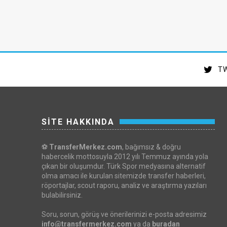
TW
SİTE HAKKINDA
⚽
TransferMerkez.com
, bağımsız & doğru
habercelik mottosuyla 2012 yılı Temmuz ayında yola
çıkan bir oluşumdur. Türk Spor medyasına alternatif
olma amacı ile kurulan sitemizde transfer haberleri,
röportajlar, scout raporu, analiz ve araştırma yazıları
bulabilirsiniz.
Soru, sorun, görüş ve önerilerinizi e-posta adresimiz
info@transfermerkez.com
ya da
buradan