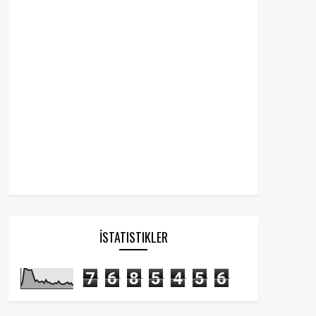
İSTATISTIKLER
7
6
8
5
4
5
6