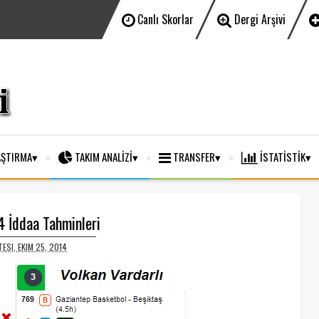
Canlı Skorlar
Dergi Arşivi
ŞTIRMA
TAKIM ANALİZİ
TRANSFER
İSTATİSTİK
 İddaa Tahminleri
ESI, EKIM 25, 2014