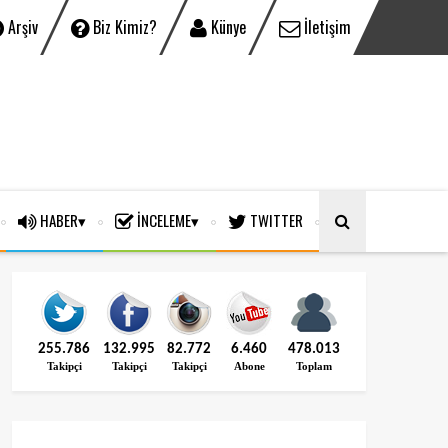
Arşiv
Biz Kimiz?
Künye
İletişim
HABER
İNCELEME
TWITTER
255.786
132.995
82.772
6.460
478.013
Takipçi
Takipçi
Takipçi
Abone
Toplam