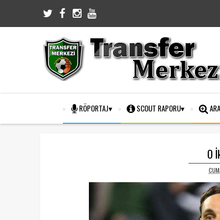
RÖPORTAJ
SCOUT RAPORU
ARA
O İ
CUMA