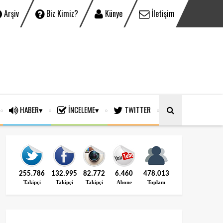
Arşiv
Biz Kimiz?
Künye
İletişim
HABER
İNCELEME
TWITTER
255.786
132.995
82.772
6.460
478.013
Takipçi
Takipçi
Takipçi
Abone
Toplam