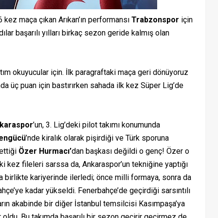
 kez maça çıkan Arıkan’ın performansı
Trabzonspor
için
ılar başarılı yılları birkaç sezon geride kalmış olan
tım okuyucular için. İlk paragraftaki maça geri dönüyoruz
da üç puan için bastırırken sahada ilk kez Süper Lig’de
karaspor
’un, 3. Lig’deki pilot takımı konumunda
engücü
’nde kiralık olarak pişirdiği ve Türk sporuna
ettiği
Özer Hurmacı’
dan başkası değildi o genç! Özer o
ki kez fileleri sarssa da, Ankaraspor’un tekniğine yaptığı
a birlikte kariyerinde ilerledi; önce milli formaya, sonra da
hçe’ye kadar yükseldi. Fenerbahçe’de geçirdiği sarsıntılı
rın akabinde bir diğer İstanbul temsilcisi Kasımpaşa’ya
r oldu. Bu takımda başarılı bir sezon geçirir geçirmez de