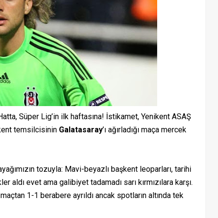
tta, Süper Lig’in ilk haftasına! İstikamet, Yenikent ASAŞ
kent temsilcisinin
Galatasaray
’ı ağırladığı maça mercek
m ayağımızın tozuyla: Mavi-beyazlı başkent leoparları, tarihi
kler aldı evet ama galibiyet tadamadı sarı kırmızılara karşı.
maçtan 1-1 berabere ayrıldı ancak spotların altında tek