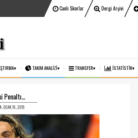
Canlı Skorlar
Dergi Arşivi
ŞTIRMA
TAKIM ANALİZİ
TRANSFER
İSTATİSTİK
ki Penaltı...
, OCAK 16, 2015