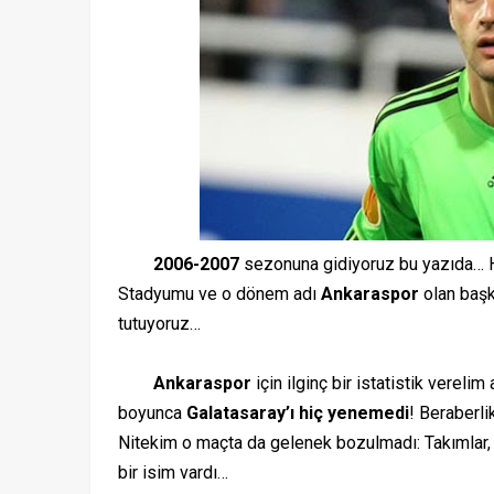
2006-2007
sezonuna gidiyoruz bu yazıda… Ha
Stadyumu ve o dönem adı
Ankaraspor
olan baş
tutuyoruz…
Ankaraspor
için ilginç bir istatistik vereli
boyunca
Galatasaray’ı hiç yenemedi
! Beraberli
Nitekim o maçta da gelenek bozulmadı: Takımlar, 
bir isim vardı…