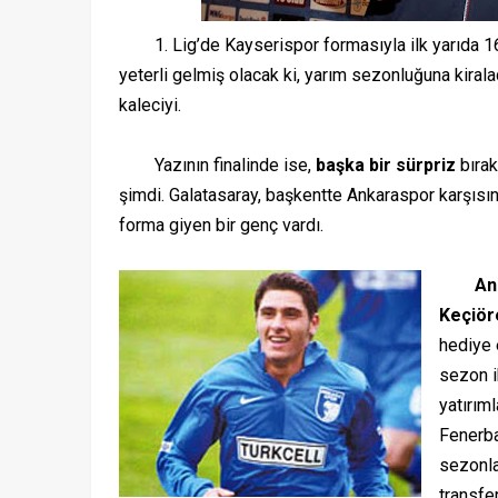
1. Lig’de Kayserispor formasıyla ilk yarıda 16
yeterli gelmiş olacak ki, yarım sezonluğuna kiralad
kaleciyi.
Yazının finalinde ise,
başka bir sürpriz
bırak
şimdi. Galatasaray, başkentte Ankaraspor karşısın
forma giyen bir genç vardı.
An
Keçiör
hediye 
sezon i
yatırıml
Fenerba
sezonla
transfe