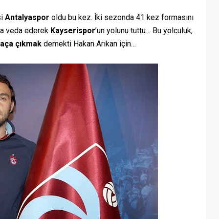
si
Antalyaspor
oldu bu kez. İki sezonda 41 kez formasını
da veda ederek
Kayserispor
’un yolunu tuttu… Bu yolculuk,
maça çıkmak
demekti Hakan Arıkan için…