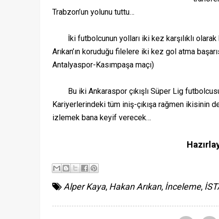
Trabzon’un yolunu tuttu…
İki futbolcunun yolları iki kez karşılıklı olara
Arıkan’ın koruduğu filelere iki kez gol atma baş
Antalyaspor-Kasımpaşa maçı)
Bu iki Ankaraspor çıkışlı Süper Lig futbolcusu, 
Kariyerlerindeki tüm iniş-çıkışa rağmen ikisinin de 
izlemek bana keyif verecek…
Hazırla
Alper Kaya
,
Hakan Arıkan
,
İnceleme
,
İST