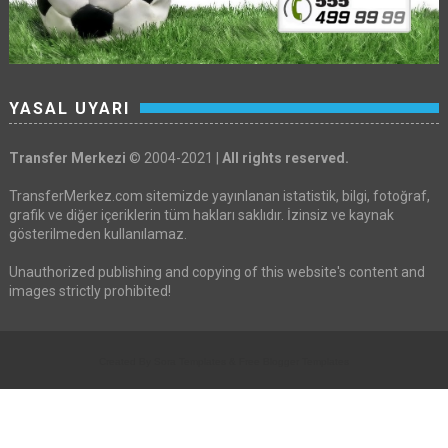
YASAL UYARI
Transfer Merkezi
© 2004-2021 |
All rights reserved.
TransferMerkez.com sitemizde yayınlanan istatistik, bilgi, fotoğraf,
grafik ve diğer içeriklerin tüm hakları saklıdır. İzinsiz ve kaynak
gösterilmeden kullanılamaz.
Unauthorized publishing and copying of this website's content and
images strictly prohibited!
Created By
Sora Templates
&
Free Blogger Templates