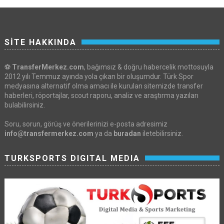
SİTE HAKKINDA
⚽
TransferMerkez.com
, bağımsız & doğru habercelik mottosuyla
2012 yılı Temmuz ayında yola çıkan bir oluşumdur. Türk Spor
medyasına alternatif olma amacı ile kurulan sitemizde transfer
haberleri, röportajlar, scout raporu, analiz ve araştırma yazıları
bulabilirsiniz.
Soru, sorun, görüş ve önerilerinizi e-posta adresimiz
info@transfermerkez.com
ya da
buradan
iletebilirsiniz.
TURKSPORTS DIGITAL MEDIA