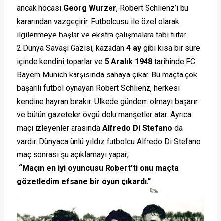
ancak hocası
Georg Wurzer
, Robert Schlienz’i bu
kararından vazgeçirir. Futbolcusu ile özel olarak
ilgilenmeye başlar ve ekstra çalışmalara tabi tutar.
2.Dünya Savaşı Gazisi, kazadan
4 ay
gibi kısa bir süre
içinde kendini toparlar ve
5 Aralık 1948
tarihinde FC
Bayern Munich karşısında sahaya çıkar. Bu maçta çok
başarılı futbol oynayan Robert Schlienz, herkesi
kendine hayran bırakır. Ülkede gündem olmayı başarır
ve bütün gazeteler övgü dolu manşetler atar. Ayrıca
maçı izleyenler arasında
Alfredo Di Stefano
da
vardır. Dünyaca ünlü yıldız futbolcu Alfredo Di Stéfano
maç sonrası şu açıklamayı yapar;
“Maçın en iyi oyuncusu Robert’ti onu maçta
gözetledim efsane bir oyun çıkardı.“