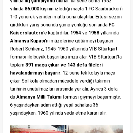
yılında
lig şampiyonu
olurlar. İki sene sonra 1952
yılında
86.000
kişinin izlediği maçta 1.FC Saarbrücken‘i
1-0 yenerek yeniden mutlu sona ulaştılar. Ertesi sezon
girdikleri yarış sonunda şampiyonluğu son anda
FC
Kaiserslautern
'e kaptırdılar.
1954
ve
1958
yıllarında
Almanya Kupası
’nı müzelerine götürmeyi başaran
Robert Schlienz, 1945-1960 yıllarında VfB Stturtgart
forması ile büyük başarılara imza atar. VfB Stturtgart‘ta
toplam
391 maça çıkar ve 143 defa fileleri
havalandırmayı başarır
. 12 sene tek koluyla maça
çıkar. Sol kolu olmadan mücadele verdiği takımın
tarihinin unutulmazları arasında yer alır. Ayrıca 3 defa
da
Almanya Milli Takımı
forması giymeyi başarmıştır.
6 yaşındayken adım attığı yeşil sahalara 36
yaşındayken, 1960 yılında veda etme kararı alır.