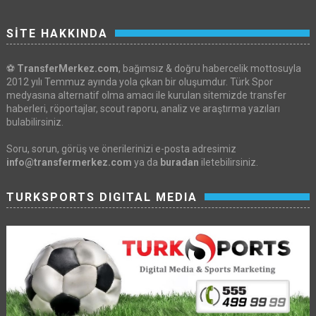
SİTE HAKKINDA
⚽
TransferMerkez.com
, bağımsız & doğru habercelik mottosuyla
2012 yılı Temmuz ayında yola çıkan bir oluşumdur. Türk Spor
medyasına alternatif olma amacı ile kurulan sitemizde transfer
haberleri, röportajlar, scout raporu, analiz ve araştırma yazıları
bulabilirsiniz.
Soru, sorun, görüş ve önerilerinizi e-posta adresimiz
info@transfermerkez.com
ya da
buradan
iletebilirsiniz.
TURKSPORTS DIGITAL MEDIA