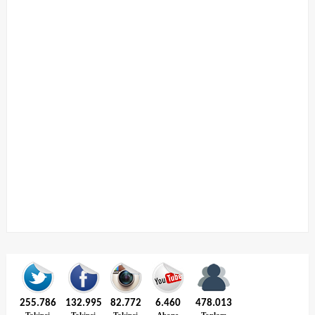
255.786
132.995
82.772
6.460
478.013
Takipçi
Takipçi
Takipçi
Abone
Toplam