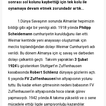
sonrası sol kolunu kaybettiği için tek kolu ile
oynamaya devam etmek zorundadır artık...
1.Dünya Savaşının sonunda Almanlar hepimizin
bildiği gibi ağır bir yenilgi aldı. 1918 yılında
Philipp
Scheidemann
cumhuriyetin kurulduğunu ilan etti.
Weimar kentinde yeni anayasayı oluşturmak için
meclis toplandığından dolayı Weimar Cumhuriyeti adı
verildi. Bu dönem Almanya için iç savaş ve darbeden
dolayı çalkantılı geçti. Takvim yaprakları
3 Şubat
1924
‘ü gösterirken Stuttgart’ın Zuffenhausen
kasabasında
Robert Schlienz
dünyaya gözlerini açtı.
6 yaşında
FV Zuffenhausen
‘nın altyapısının yolunu
tuttu. Bu kadar erken gitmesinin nedeni babasının FV
Zuffenhausen‘in altyapısında hoca olarak görev
yapmasıydı. 1942 yılında A takıma yükseldi ve o sene
mücadele ettiği ligde şampiyonluğu kazandılar.