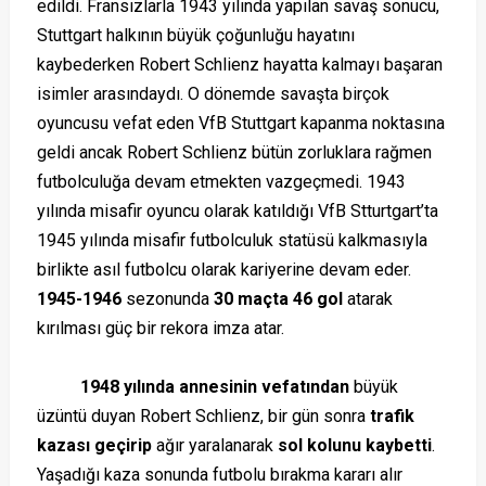
edildi. Fransızlarla 1943 yılında yapılan savaş sonucu,
Stuttgart halkının büyük çoğunluğu hayatını
kaybederken Robert Schlienz hayatta kalmayı başaran
isimler arasındaydı. O dönemde savaşta birçok
oyuncusu vefat eden VfB Stuttgart kapanma noktasına
geldi ancak Robert Schlienz bütün zorluklara rağmen
futbolculuğa devam etmekten vazgeçmedi. 1943
yılında misafir oyuncu olarak katıldığı VfB Stturtgart’ta
1945 yılında misafir futbolculuk statüsü kalkmasıyla
birlikte asıl futbolcu olarak kariyerine devam eder.
1945-1946
sezonunda
30 maçta 46 gol
atarak
kırılması güç bir rekora imza atar.
1948 yılında annesinin vefatından
büyük
üzüntü duyan Robert Schlienz, bir gün sonra
trafik
kazası geçirip
ağır yaralanarak
sol kolunu kaybetti
.
Yaşadığı kaza sonunda futbolu bırakma kararı alır