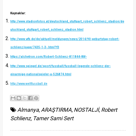
Kaynaklar:
http://www.stadionfotos.at/deutschland_stuttgart_robert_schlienz_stadion/de
utschland_stuttgart_robert_schlienz_stadion.html
http://www.vfb.de/de/aktuell/meldungen/news/2014/90-geburtstag-robert-
schlienz/page/7435-1-3-.html?f3
https://alchetron.com/Robert-Schlienz-811844-W#-
http://www.spiegel.de/sport/fussball/fussball-legende-schlienz-der-
einarmige-nationalspieler-a-526874.html
http://www.weltfussball.de
Almanya
,
ARAŞTIRMA
,
NOSTALJİ
,
Robert
Schlienz
,
Tamer Sami Sert