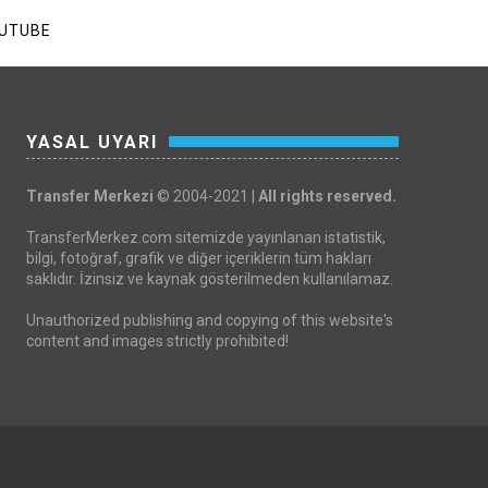
UTUBE
YASAL UYARI
Transfer Merkezi
© 2004-2021 |
All rights reserved.
TransferMerkez.com sitemizde yayınlanan istatistik,
bilgi, fotoğraf, grafik ve diğer içeriklerin tüm hakları
saklıdır. İzinsiz ve kaynak gösterilmeden kullanılamaz.
Unauthorized publishing and copying of this website's
content and images strictly prohibited!