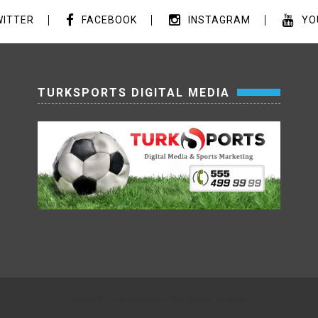
ITTER
FACEBOOK
INSTAGRAM
YO
TURKSPORTS DIGITAL MEDIA
Created By
Sora Templates
&
Free Blogger Templates