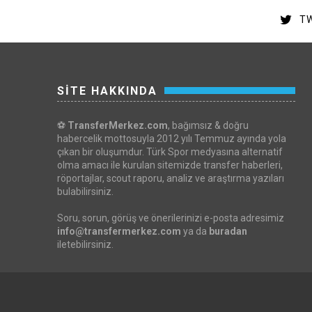
TW
SİTE HAKKINDA
⚽
TransferMerkez.com
, bağımsız & doğru
habercelik mottosuyla 2012 yılı Temmuz ayında yola
çıkan bir oluşumdur. Türk Spor medyasına alternatif
olma amacı ile kurulan sitemizde transfer haberleri,
röportajlar, scout raporu, analiz ve araştırma yazıları
bulabilirsiniz.
Soru, sorun, görüş ve önerilerinizi e-posta adresimiz
info@transfermerkez.com
ya da
buradan
iletebilirsiniz.