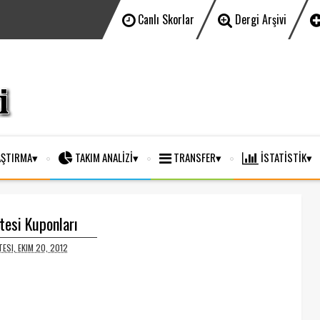
Canlı Skorlar
Dergi Arşivi
ŞTIRMA
TAKIM ANALİZİ
TRANSFER
İSTATİSTİK
esi Kuponları
ESI, EKIM 20, 2012