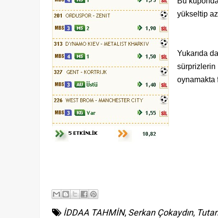
Bu kuponda
yükseltip az
Yukarıda da 
sürprizlerin
oynamakta f
İDDAA TAHMİN
,
Serkan Çokaydın
,
Tutan