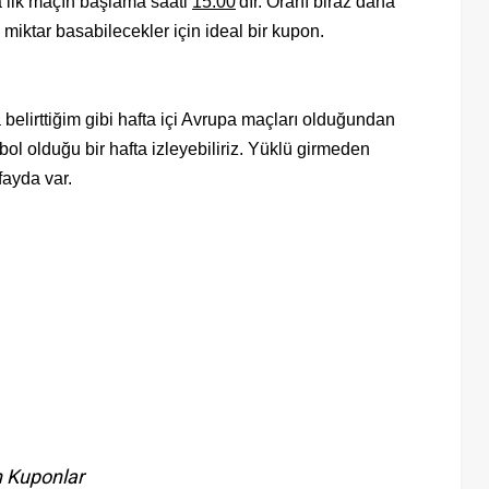
 ilk maçın başlama saati
15.00
'dır. Oranı biraz daha
 miktar basabilecekler için ideal bir kupon.
belirttiğim gibi hafta içi Avrupa maçları olduğundan
 bol olduğu bir hafta izleyebiliriz. Yüklü girmeden
ayda var.
 Kuponlar