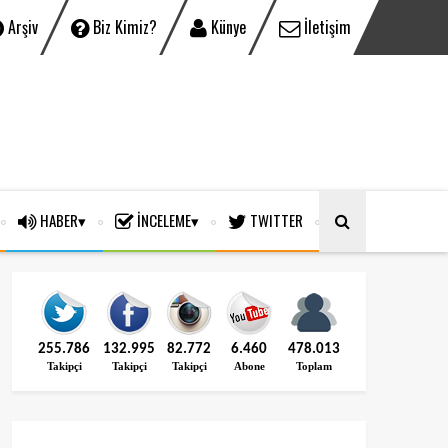
Arşiv
Biz Kimiz?
Künye
İletişim
HABER
İNCELEME
TWITTER
255.786
132.995
82.772
6.460
478.013
Takipçi
Takipçi
Takipçi
Abone
Toplam