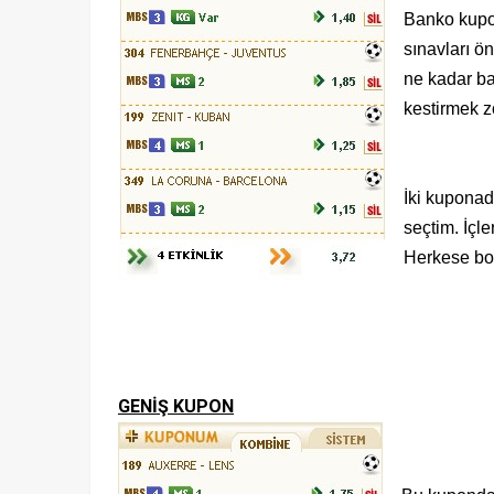
Banko kupo
sınavları ö
ne kadar ba
kestirmek z
İki kuponad
seçtim. İçl
Herkese bol
GENİŞ KUPON