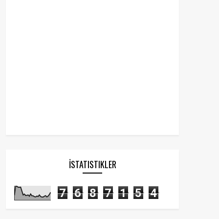
İSTATISTIKLER
7
6
8
7
1
5
4