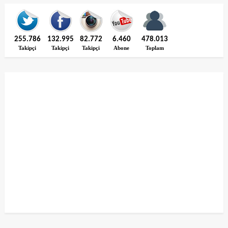
255.786
132.995
82.772
6.460
478.013
Takipçi
Takipçi
Takipçi
Abone
Toplam