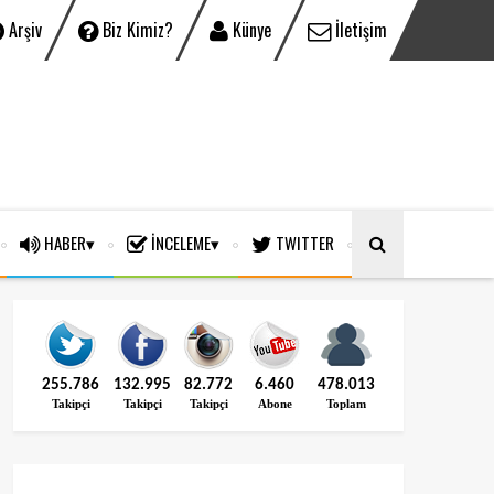
Arşiv
Biz Kimiz?
Künye
İletişim
HABER
İNCELEME
TWITTER
255.786
132.995
82.772
6.460
478.013
Takipçi
Takipçi
Takipçi
Abone
Toplam