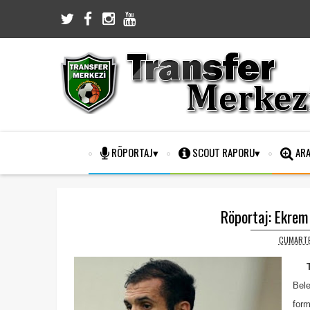
RÖPORTAJ
SCOUT RAPORU
ARA
Röportaj: Ekrem 
CUMARTES
Tra
Bele
form