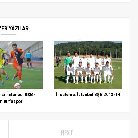
ZER YAZILAR
zi: İstanbul BŞB -
İnceleme: İstanbul BŞB 2013-14
nlıurfaspor
NEXT