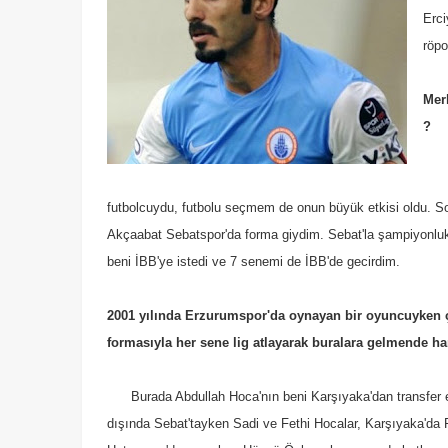
Erci
röpo
Mer
?
futbolcuydu, futbolu seçmem de onun büyük etkisi oldu. S
Akçaabat Sebatspor'da forma giydim.
Sebat'la şampiyonluk
beni İBB'ye istedi ve 7 senemi de İBB'de gecirdim.
2001 yılında Erzurumspor'da oynayan bir oyuncuyken ç
formasıyla her sene lig atlayarak buralara gelmende ha
Burada Abdullah Hoca'nın beni Karşıyaka'dan transfer e
dışında Sebat'tayken Sadi ve Fethi Hocalar, Karşıyaka'da