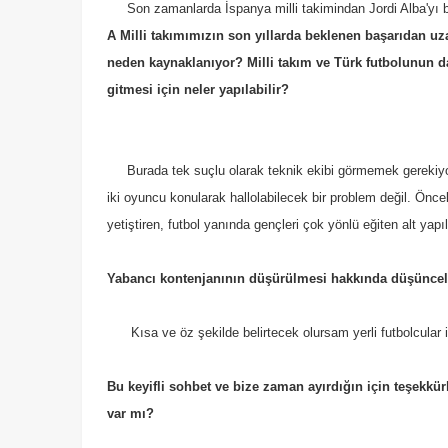
Son zamanlarda İspanya milli takimindan Jordi Alba'yı
A Milli takımımızın son yıllarda beklenen başarıdan u
neden kaynaklanıyor? Milli takım ve Türk futbolunun da
gitmesi için neler yapılabilir?
Burada tek suçlu olarak teknik ekibi görmemek gerekiyo
iki oyuncu konularak hallolabilecek bir problem değil. Önc
yetiştiren, futbol yanında gençleri çok yönlü eğiten alt yap
Yabancı kontenjanının düşürülmesi hakkında düşüncele
Kısa ve öz şekilde belirtecek olursam yerli futbolcular iç
Bu keyifli sohbet ve bize zaman ayırdığın için teşekkür
var mı?