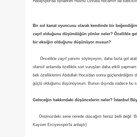
Hatayspor'da oynarken Hüsnü Özkara hocamın da katkısı
Bir sol kanat oyuncusu olarak kendinde bir beğendiğin
zayıf olduğunu düşündüğün yönler neler? Özellikle ge
bir eksiğin olduğunu düşünüyor musun?
Öncelikle zayıf yanımı söyleyeyim, daha fazla gol atab
ofansif anlamda özellikle son vuruşları daha etkili yapmam
bek özelliklerimi Abdullah Hoca'dan sonra güçlendirdiğim
güçlü olduğumu düşünüyorum. Bunun dışında sadece bu sez
Geleceğin hakkındaki düşüncelerin neler? İstanbul Bü
Önümüzdeki sene nerede olacağım henüz belli değil. Bir
Kayseri Erciyesspor'la anlaştı)