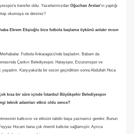
yesspor'a transfer oldu. Yazarlarımızdan
Oğuzhan Arslan'
ın yaptığı
rtajı okumaya ne dersiniz?
haba Ekrem Ekşioğlu bize futbola başlama öykünü anlatır mısın
Merhabalar. Futbola Ankaragücü'nde başladım. Babam da
onrasında Çankırı Belediyespor, Hatayspor, Erzurumspor ve
 yaşadım. Karşıyaka'da bir sezon geçirdikten sonra Abdullah Hoca
ok kısa bir süre içinde İstanbul Büyükşehir Belediyespor
ngi teknik adamları etkisi oldu sence?
tmesinin katkısını ve etkisini tabiiki başa yazmamız gerekir. Bunun
 Feyyaz Hocam bana çok önemli katkılar sağlamıştır. Ayrıca