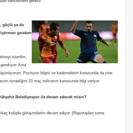
ndan bahsetmem gerekir.
, güçlü ya da
liştirmen gereken
ilmeyi isterdim,
 gerekiyor. Ama
i düşünüyorum. Pozisyon bilgisi ve kademelerim konusunda da yine
on oynadığım 33 maç istikrarım konusunda bilgi veriyor.
yükşehir Belediyespor ile devam edecek misin?
kaç kulüple görüşmelerim devam ediyor. (Röportajdan sonra