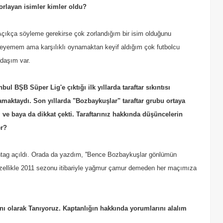
orlayan isimler kimler oldu?
kça söyleme gerekirse çok zorlandığım bir isim olduğunu
eyemem ama karşılıklı oynamaktan keyif aldığım çok futbolcu
daşım var.
nbul BŞB Süper Lig'e çıktığı ilk yıllarda taraftar sıkıntısı
amaktaydı. Son yıllarda "Bozbaykuşlar" taraftar grubu ortaya
ı ve baya da dikkat çekti. Taraftarınız hakkında düşüncelerin
er?
ag açıldı. Orada da yazdım, ''Bence Bozbaykuşlar gönlümün
 Özellikle 2011 sezonu itibariyle yağmur çamur demeden her maçımıza
nı olarak Tanıyoruz. Kaptanlığın hakkında yorumlarını alalım