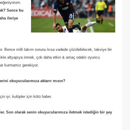
 beğeniyorum.
zak? Sence bu
ha ileriye
r. Bence milli takım sorunu kısa vadede çözülebilecek, takviye bir
elikle altyapıya inmek, çok daha etkin & amaç odaklı oyuncu
ılar kurmamız gerekiyor.
rini okuyucularımıza aktarır mısın?
in iyi, kulüpler için kötü haber.
ler. Son olarak senin okuyucularımıza iletmek istediğin bir şey