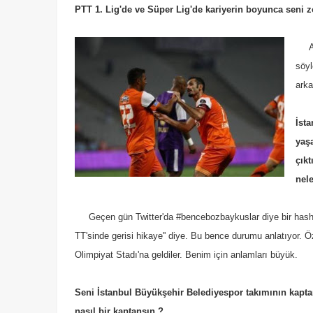
PTT 1. Lig'de ve Süper Lig'de kariyerin boyunca seni z
Açı
söyl
arka
İsta
yaş
çıkt
nel
Geçen gün Twitter'da #bencebozbaykuslar diye bir hasht
TT'sinde gerisi hikaye'' diye. Bu bence durumu anlatıyor.
Olimpiyat Stadı'na geldiler. Benim için anlamları büyük.
Seni İstanbul Büyükşehir Belediyespor takımının kapta
nasıl bir kaptansın ?