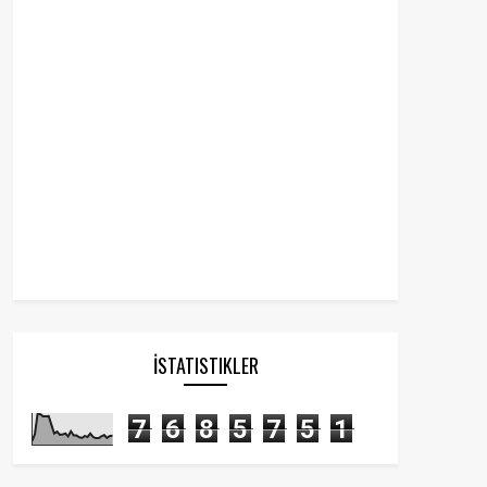
İSTATISTIKLER
7
6
8
5
7
5
1