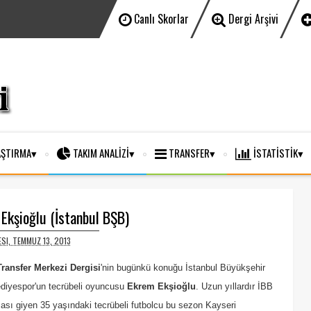
Canlı Skorlar
Dergi Arşivi
ŞTIRMA
TAKIM ANALİZİ
TRANSFER
İSTATİSTİK
Ekşioğlu (İstanbul BŞB)
I, TEMMUZ 13, 2013
nsfer Merkezi Dergisi
'nin bugünkü konuğu İstanbul Büyükşehir
diyespor'un tecrübeli oyuncusu
Ekrem Ekşioğlu
. Uzun yıllardır İBB
ası giyen 35 yaşındaki tecrübeli futbolcu bu sezon Kayseri