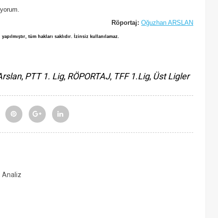
iyorum.
Röportaj:
Oğuzhan ARSLAN
 yapılmıştır, tüm hakları sakl
ıdır. İ
zinsiz
kullanılamaz.
rslan
,
PTT 1. Lig
,
RÖPORTAJ
,
TFF 1.Lig
,
Üst Ligler
, Analiz