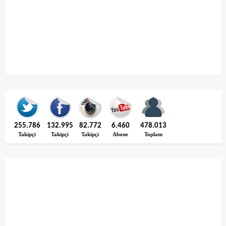
255.786
132.995
82.772
6.460
478.013
Takipçi
Takipçi
Takipçi
Abone
Toplam