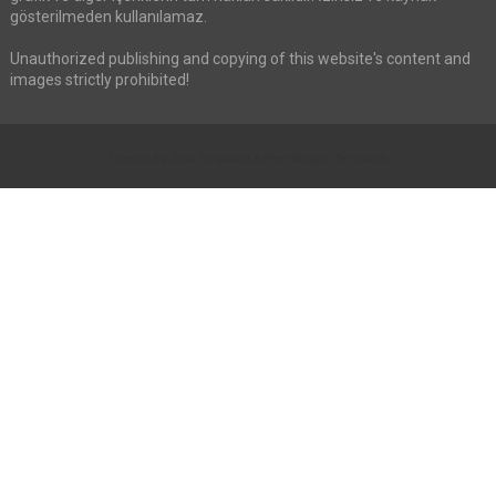
gösterilmeden kullanılamaz.
Unauthorized publishing and copying of this website's content and
images strictly prohibited!
Created By
Sora Templates
&
Free Blogger Templates