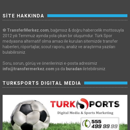
SİTE HAKKINDA
⚽
TransferMerkez.com
, bağımsız & doğru habercelik mottosuyla
2012 yılı Temmuz ayında yola çıkan bir oluşumdur. Türk Spor
medyasına alternatif olma amacı ile kurulan sitemizde transfer
haberleri, röportajlar, scout raporu, analiz ve araştırma yazıları
bulabilirsiniz.
Soru, sorun, görüş ve önerilerinizi e-posta adresimiz
info@transfermerkez.com
ya da
buradan
iletebilirsiniz.
TURKSPORTS DIGITAL MEDIA