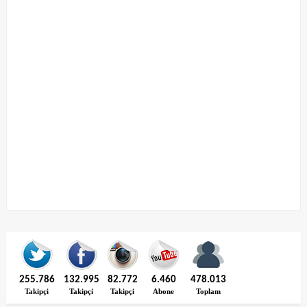
255.786
132.995
82.772
6.460
478.013
Takipçi
Takipçi
Takipçi
Abone
Toplam