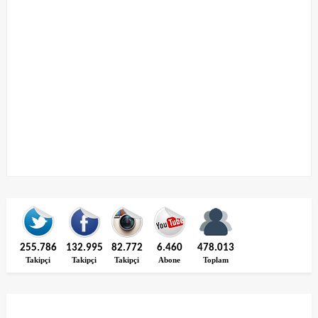
255.786
132.995
82.772
6.460
478.013
Takipçi
Takipçi
Takipçi
Abone
Toplam