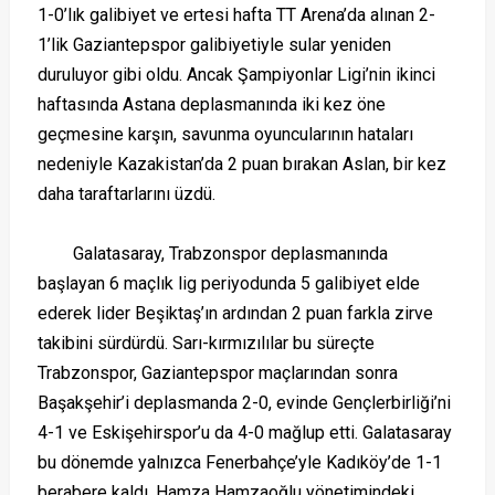
1-0’lık galibiyet ve ertesi hafta TT Arena’da alınan 2-
1’lik Gaziantepspor galibiyetiyle sular yeniden
duruluyor gibi oldu. Ancak Şampiyonlar Ligi’nin ikinci
haftasında Astana deplasmanında iki kez öne
geçmesine karşın, savunma oyuncularının hataları
nedeniyle Kazakistan’da 2 puan bırakan Aslan, bir kez
daha taraftarlarını üzdü.
Galatasaray, Trabzonspor deplasmanında
başlayan 6 maçlık lig periyodunda 5 galibiyet elde
ederek lider Beşiktaş’ın ardından 2 puan farkla zirve
takibini sürdürdü. Sarı-kırmızılılar bu süreçte
Trabzonspor, Gaziantepspor maçlarından sonra
Başakşehir’i deplasmanda 2-0, evinde Gençlerbirliği’ni
4-1 ve Eskişehirspor’u da 4-0 mağlup etti. Galatasaray
bu dönemde yalnızca Fenerbahçe’yle Kadıköy’de 1-1
berabere kaldı. Hamza Hamzaoğlu yönetimindeki