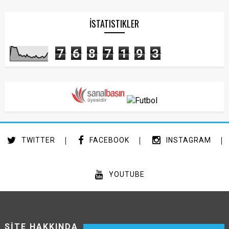
İSTATISTIKLER
7
6
8
7
1
9
3
TWITTER
FACEBOOK
INSTAGRAM
YOUTUBE
SİTE HAKKINDA