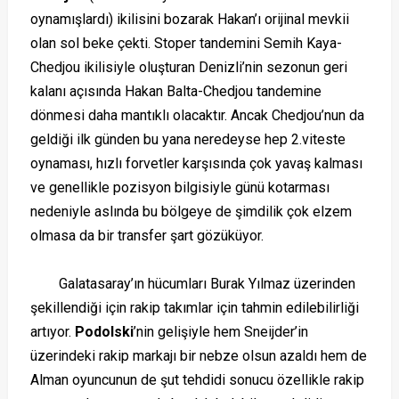
oynamışlardı) ikilisini bozarak Hakan’ı orijinal mevkii
olan sol beke çekti. Stoper tandemini Semih Kaya-
Chedjou ikilisiyle oluşturan Denizli’nin sezonun geri
kalanı açısında Hakan Balta-Chedjou tandemine
dönmesi daha mantıklı olacaktır. Ancak Chedjou’nun da
geldiği ilk günden bu yana neredeyse hep 2.viteste
oynaması, hızlı forvetler karşısında çok yavaş kalması
ve genellikle pozisyon bilgisiyle günü kotarması
nedeniyle aslında bu bölgeye de şimdilik çok elzem
olmasa da bir transfer şart gözüküyor.
Galatasaray’ın hücumları Burak Yılmaz üzerinden
şekillendiği için rakip takımlar için tahmin edilebilirliği
artıyor.
Podolski
’nin gelişiyle hem Sneijder’in
üzerindeki rakip markajı bir nebze olsun azaldı hem de
Alman oyuncunun de şut tehdidi sonucu özellikle rakip