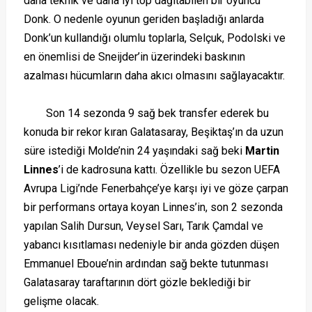
daha teknik ve daha iyi top dağıtabilen bir oyuncu
Donk. O nedenle oyunun geriden başladığı anlarda
Donk’un kullandığı olumlu toplarla, Selçuk, Podolski ve
en önemlisi de Sneijder’in üzerindeki baskının
azalması hücumların daha akıcı olmasını sağlayacaktır.
Son 14 sezonda 9 sağ bek transfer ederek bu
konuda bir rekor kıran Galatasaray, Beşiktaş’ın da uzun
süre istediği Molde’nin 24 yaşındaki sağ beki
Martin
Linnes
’i de kadrosuna kattı. Özellikle bu sezon UEFA
Avrupa Ligi’nde Fenerbahçe’ye karşı iyi ve göze çarpan
bir performans ortaya koyan Linnes’in, son 2 sezonda
yapılan Salih Dursun, Veysel Sarı, Tarık Çamdal ve
yabancı kısıtlaması nedeniyle bir anda gözden düşen
Emmanuel Eboue’nin ardından sağ bekte tutunması
Galatasaray taraftarının dört gözle beklediği bir
gelişme olacak.