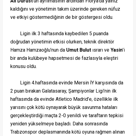
Ali Dürüst
’ün ayrılmasının ardından Florya’da yalnız
kaldığını ve yönetimin takım üzerinde gereken nüfuz
ve etkiyi göstermediğinin de bir göstergesi oldu.
Ligin ilk 3 haftasında kaybedilen 5 puanda
doğrudan yönetimin etkisi olurken, teknik direktör
Hamza Hamzaoğlu’nun da
Umut Bulut
ısrarı ve
Yasin
’i
bir anda kulübeye hapsetmesi de fazlasıyla eleştiri
konusu oldu.
Ligin 4.haftasında evinde Mersin İY karşısında da
2 puan bırakan Galatasaray, Şampiyonlar Ligi’nin ilk
haftasında da evinde Atletico Madrid’e, özellikle ilk
yarısını çok kötü oynayarak büyük savunma hataları
gerçekleştirdiği maçta 2-0 yenildi ve taraftarın tepkisi
yeniden yükselmeye başladı. Daha sonrasında
Trabzonspor deplasmanında kötü oyuna rağmen alınan