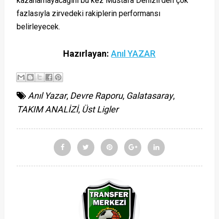
kazanamayacağını bu kez Mustafa Denizli’den çok
fazlasıyla zirvedeki rakiplerin performansı
belirleyecek.
Hazırlayan:
Anıl YAZAR
Anıl Yazar
,
Devre Raporu
,
Galatasaray
,
TAKIM ANALİZİ
,
Üst Ligler