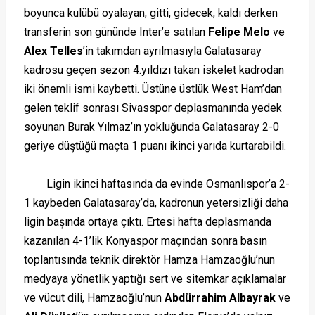
boyunca kulübü oyalayan, gitti, gidecek, kaldı derken
transferin son gününde Inter’e satılan
Felipe Melo
ve
Alex Telles
’in takımdan ayrılmasıyla Galatasaray
kadrosu geçen sezon 4.yıldızı takan iskelet kadrodan
iki önemli ismi kaybetti. Üstüne üstlük West Ham’dan
gelen teklif sonrası Sivasspor deplasmanında yedek
soyunan Burak Yılmaz’ın yokluğunda Galatasaray 2-0
geriye düştüğü maçta 1 puanı ikinci yarıda kurtarabildi.
Ligin ikinci haftasında da evinde Osmanlıspor’a 2-
1 kaybeden Galatasaray’da, kadronun yetersizliği daha
ligin başında ortaya çıktı. Ertesi hafta deplasmanda
kazanılan 4-1’lik Konyaspor maçından sonra basın
toplantısında teknik direktör Hamza Hamzaoğlu’nun
medyaya yönetlik yaptığı sert ve sitemkar açıklamalar
ve vücut dili, Hamzaoğlu’nun
Abdürrahim Albayrak
ve