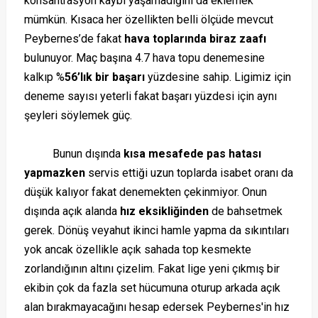
konsantrasyon kaybı yaşamadığını da eklemek
mümkün. Kısaca her özellikten belli ölçüde mevcut
Peybernes’de fakat
hava toplarında biraz zaafı
bulunuyor. Maç başına 4.7 hava topu denemesine
kalkıp %
56’lık bir başarı
yüzdesine sahip. Ligimiz için
deneme sayısı yeterli fakat başarı yüzdesi için aynı
şeyleri söylemek güç.
Bunun dışında
kısa mesafede pas hatası
yapmazken
servis ettiği uzun toplarda isabet oranı da
düşük kalıyor fakat denemekten çekinmiyor. Onun
dışında açık alanda
hız eksikliğinden
de bahsetmek
gerek. Dönüş veyahut ikinci hamle yapma da sıkıntıları
yok ancak özellikle açık sahada top kesmekte
zorlandığının altını çizelim. Fakat lige yeni çıkmış bir
ekibin çok da fazla set hücumuna oturup arkada açık
alan bırakmayacağını hesap edersek Peybernes'in hız