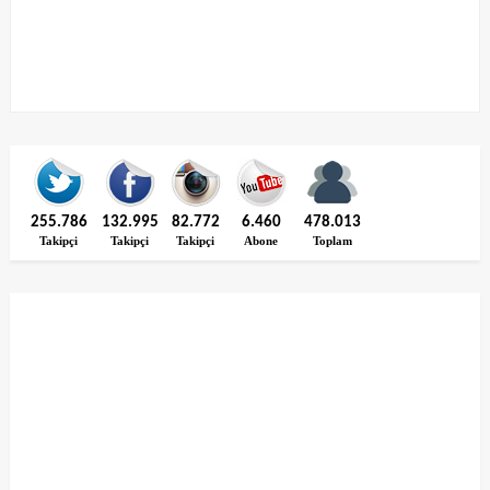
255.786
132.995
82.772
6.460
478.013
Takipçi
Takipçi
Takipçi
Abone
Toplam