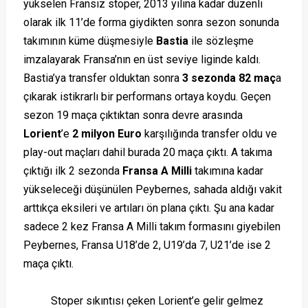
yükselen Fransız stoper, 2013 yılına kadar düzenli
olarak ilk 11’de forma giydikten sonra sezon sonunda
takımının küme düşmesiyle
Bastia
ile sözleşme
imzalayarak Fransa’nın en üst seviye liginde kaldı.
Bastia’ya transfer olduktan sonra
3 sezonda 82 maç
a
çıkarak istikrarlı bir performans ortaya koydu. Geçen
sezon 19 maça çıktıktan sonra devre arasında
Lorient
’e
2 milyon Euro
karşılığında transfer oldu ve
play-out maçları dahil burada 20 maça çıktı. A takıma
çıktığı ilk 2 sezonda
Fransa A Milli
takımına kadar
yükseleceği düşünülen Peybernes, sahada aldığı vakit
arttıkça eksileri ve artıları ön plana çıktı. Şu ana kadar
sadece 2 kez Fransa A Milli takım formasını giyebilen
Peybernes, Fransa U18’de 2, U19’da 7, U21’de ise 2
maça çıktı.
Stoper sıkıntısı çeken Lorient’e gelir gelmez