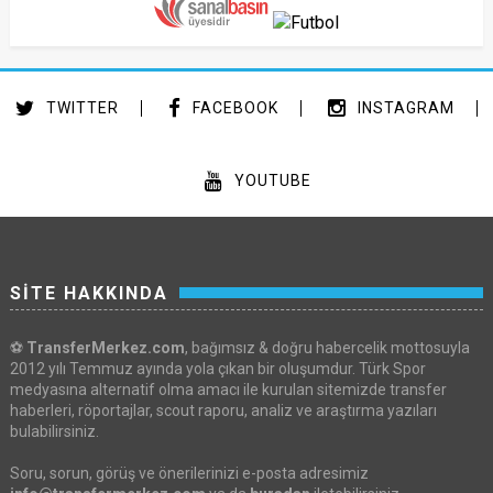
TWITTER
FACEBOOK
INSTAGRAM
YOUTUBE
SİTE HAKKINDA
⚽
TransferMerkez.com
, bağımsız & doğru habercelik mottosuyla
2012 yılı Temmuz ayında yola çıkan bir oluşumdur. Türk Spor
medyasına alternatif olma amacı ile kurulan sitemizde transfer
haberleri, röportajlar, scout raporu, analiz ve araştırma yazıları
bulabilirsiniz.
Soru, sorun, görüş ve önerilerinizi e-posta adresimiz