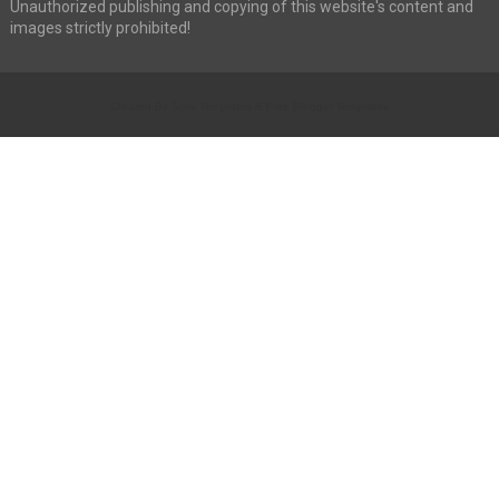
Unauthorized publishing and copying of this website's content and
images strictly prohibited!
Created By
Sora Templates
&
Free Blogger Templates