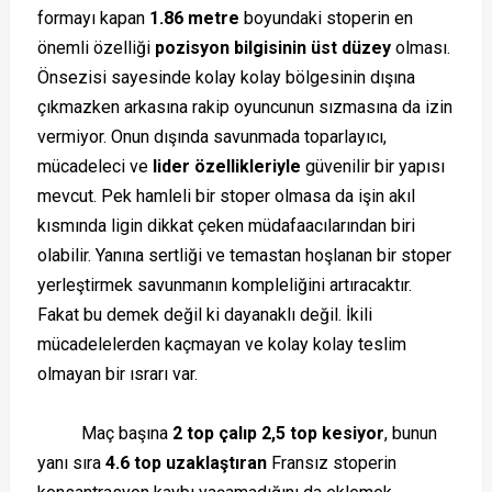
formayı kapan
1.86 metre
boyundaki stoperin en
önemli özelliği
pozisyon bilgisinin üst düzey
olması.
Önsezisi sayesinde kolay kolay bölgesinin dışına
çıkmazken arkasına rakip oyuncunun sızmasına da izin
vermiyor. Onun dışında savunmada toparlayıcı,
mücadeleci ve
lider özellikleriyle
güvenilir bir yapısı
mevcut. Pek hamleli bir stoper olmasa da işin akıl
kısmında ligin dikkat çeken müdafaacılarından biri
olabilir. Yanına sertliği ve temastan hoşlanan bir stoper
yerleştirmek savunmanın kompleliğini artıracaktır.
Fakat bu demek değil ki dayanaklı değil. İkili
mücadelelerden kaçmayan ve kolay kolay teslim
olmayan bir ısrarı var.
Maç başına
2 top çalıp 2,5 top kesiyor
, bunun
yanı sıra
4.6 top uzaklaştıran
Fransız stoperin