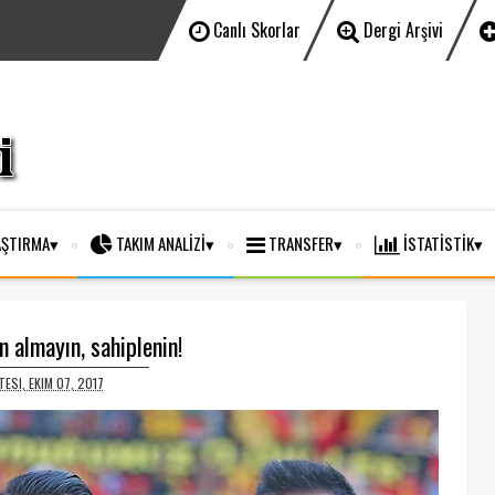
Canlı Skorlar
Dergi Arşivi
ŞTIRMA
TAKIM ANALİZİ
TRANSFER
İSTATİSTİK
n almayın, sahiplenin!
ESI, EKIM 07, 2017