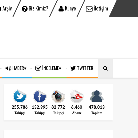
Arşiv
Biz Kimiz?
Künye
İletişim
HABER
İNCELEME
TWITTER
255.786
132.995
82.772
6.460
478.013
Takipçi
Takipçi
Takipçi
Abone
Toplam